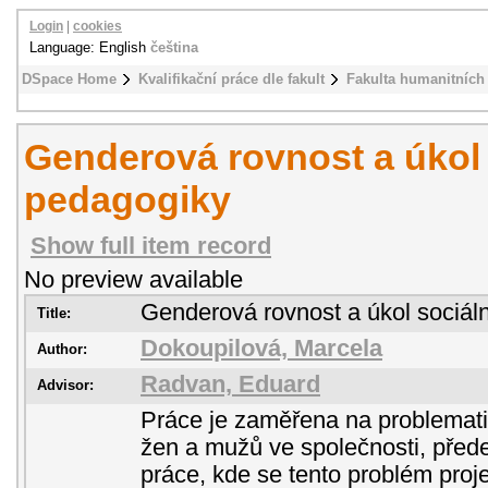
Login
|
cookies
Language: English
čeština
DSpace Home
Kvalifikační práce dle fakult
Fakulta humanitních 
Genderová rovnost a úkol 
pedagogiky
Show full item record
No preview available
Genderová rovnost a úkol sociál
Title:
Dokoupilová, Marcela
Author:
Radvan, Eduard
Advisor:
Práce je zaměřena na problemat
žen a mužů ve společnosti, přede
práce, kde se tento problém proj