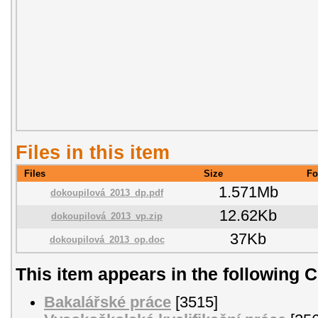
Files in this item
Files
Size
Fo
1.571Mb
dokoupilová_2013_dp.pdf
12.62Kb
dokoupilová_2013_vp.zip
37Kb
dokoupilová_2013_op.doc
This item appears in the following C
Bakalářské práce
[3515]