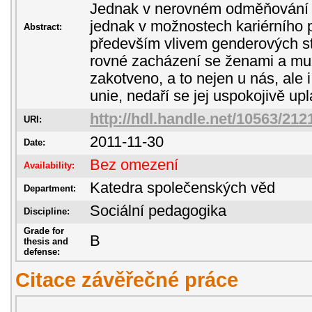
Jednak v nerovném odměňování m
jednak v možnostech kariérního p
Abstract:
především vlivem genderových st
rovné zacházení se ženami a muži
zakotveno, a to nejen u nás, ale 
unie, nedaří se jej uspokojivě upl
http://hdl.handle.net/10563/212
URI:
2011-11-30
Date:
Bez omezení
Availability:
Katedra společenských věd
Department:
Sociální pedagogika
Discipline:
Grade for
B
thesis and
defense:
Citace závěřečné práce