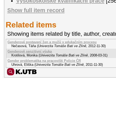
Vysokoškolské kvalifikační práce
[256
Show full item record
Related items
Showing items related by title, author, creat
Genderové postavení žen a mužů v edukačním procesu
Nečasová, Táňa
(
Univerzita Tomáše Bati ve Zlíně
,
2012-11-30
)
Genderově senzitivní výuka
Krotilová, Monika
(
Univerzita Tomáše Bati ve Zlíně
,
2008-03-31
)
Gender problematika na pracovišti Policie ČR
Uhrová, Eliška
(
Univerzita Tomáše Bati ve Zlíně
,
2011-11-30
)