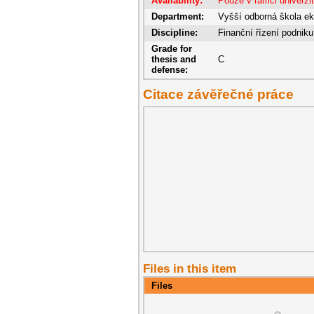
Availability:
Pouze v rámci univerzi
Department:
Vyšší odborná škola e
Discipline:
Finanční řízení podniku
Grade for
thesis and
C
defense:
Citace závěřečné práce
Files in this item
Files