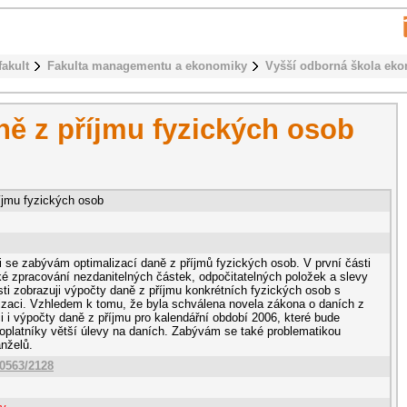
fakult
Fakulta managementu a ekonomiky
Vyšší odborná škola ek
ně z příjmu fyzických osob
íjmu fyzických osob
i se zabývám optimalizací daně z příjmů fyzických osob. V první části
ké zpracování nezdanitelných částek, odpočitatelných položek a slevy
sti zobrazuji výpočty daně z příjmu konkrétních fyzických osob s
lizaci. Vzhledem k tomu, že byla schválena novela zákona o daních z
i i výpočty daně z příjmu pro kalendářní období 2006, které bude
platníky větší úlevy na daních. Zabývám se také problematikou
nželů.
10563/2128