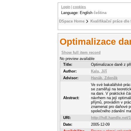
Login
|
cookies
Language: English
čeština
DSpace Home
Kvalifikační práce dle 
Optimalizace da
Show full item record
No preview available
Title:
Optimalizace daně z př
Author:
Kala, Jiří
Advisor:
Hanák, Zdeněk
Ve své bakalářské prác
se zaměřuji na teoretic
na dani. V praktické čá
Abstract:
návrhem na její optima
příjmů, provádím v prác
znamenat pro daňové po
společného zdanění ma
URI:
http://hdl.handle.net/
Date:
2005-12-09