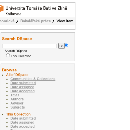
onomická
Bakalářské práce
View Item
Search DSpace
Search DSpace
This Collection
Browse
All of DSpace
Communities & Collections
Date submitted
Date assigned
Date accepted
Titles
Authors
Advisor
Subjects
This Collection
Date submitted
Date assigned
Date accepted