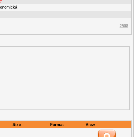
ty
konomická
2508
Size
Format
View