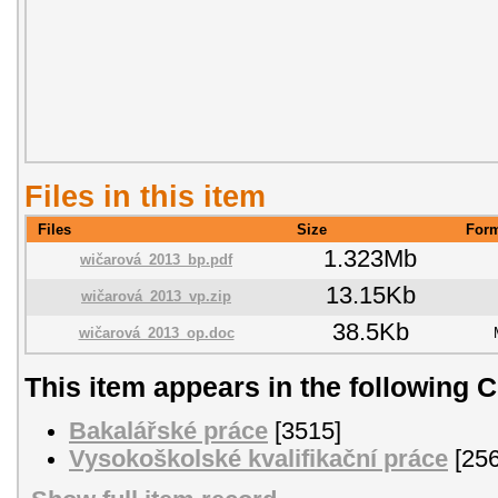
Files in this item
Files
Size
For
1.323Mb
wičarová_2013_bp.pdf
13.15Kb
wičarová_2013_vp.zip
38.5Kb
wičarová_2013_op.doc
This item appears in the following C
Bakalářské práce
[3515]
Vysokoškolské kvalifikační práce
[256