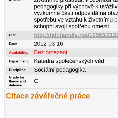
životnímu prostředí. Pozornost ta
Abstract:
pedagogiky při výchově k uvážliv
výzkumné části odpovídá na otázk
spotřebu ve vztahu k životnímu p
schopni svoji spotřebu omezit.
http://hdl.handle.net/10563/213
URI:
2012-03-16
Date:
Bez omezení
Availability:
Katedra společenských věd
Department:
Sociální pedagogika
Discipline:
Grade for
C
thesis and
defense:
Citace závěřečné práce