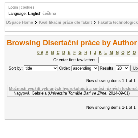
Login
|
cookies
Language: English
čeština
DSpace Home
Kvalifikační práce dle fakult
Fakulta technologick
Browsing Disertační práce by Author
0-9
A
B
C
D
E
F
G
H
I
J
K
L
M
N
O
P
Q
Or enter first few letters:
Sort by:
Order:
Results:
Now showing items 1-1 of 1
Možnosti využití vybraných hydrokoloidů a směsí různých fosforeč
Nagyová, Gabriela
(
Univerzita Tomáše Bati ve Zlíně
,
2014-09-01
)
Now showing items 1-1 of 1