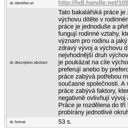
http://hdl.handle.net/10
dc.identifier.uri
Tato bakalářská práce je
výchovu dítěte v rodinné
práce je jednoduše a pře
fungují rodinné vztahy, kt
význam pro rodinu a jak
zdravý vývoj a výchovu d
nejvhodnější druh výcho
je poukázat na cíle výcho
dc.description.abstract
preferují anebo by prefer
práce zabývá potřebou m
současné společnosti. A 
práce zabývá faktory, kte
negativně ovlivňují vývoj
Práce je rozdělena do tří 
probírány jednotlivé okru
53 s.
dc.format