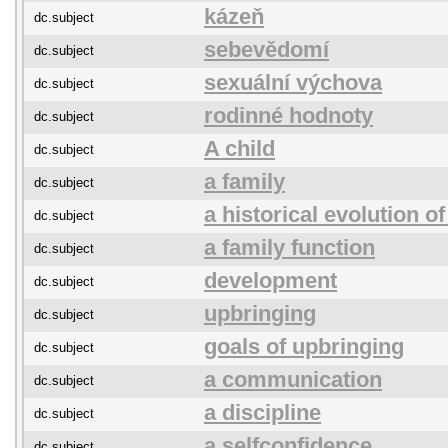
kázeň
dc.subject
sebevědomí
dc.subject
sexuální výchova
dc.subject
rodinné hodnoty
dc.subject
A child
dc.subject
a family
dc.subject
a historical evolution of
dc.subject
a family function
dc.subject
development
dc.subject
upbringing
dc.subject
goals of upbringing
dc.subject
a communication
dc.subject
a discipline
dc.subject
a selfconfidence
dc.subject