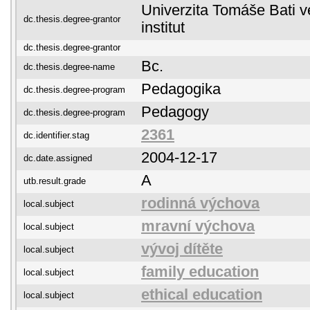
Univerzita Tomáše Bati ve
dc.thesis.degree-grantor
institut
dc.thesis.degree-grantor
Bc.
dc.thesis.degree-name
Pedagogika
dc.thesis.degree-program
Pedagogy
dc.thesis.degree-program
2361
dc.identifier.stag
2004-12-17
dc.date.assigned
A
utb.result.grade
rodinná výchova
local.subject
mravní výchova
local.subject
vývoj dítěte
local.subject
family education
local.subject
ethical education
local.subject