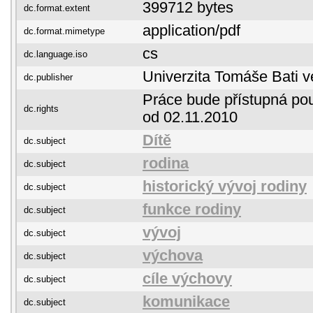
399712 bytes
dc.format.extent
application/pdf
dc.format.mimetype
cs
dc.language.iso
Univerzita Tomáše Bati v
dc.publisher
Práce bude přístupná pou
dc.rights
od 02.11.2010
Dítě
dc.subject
rodina
dc.subject
historický vývoj rodiny
dc.subject
funkce rodiny
dc.subject
vývoj
dc.subject
výchova
dc.subject
cíle výchovy
dc.subject
komunikace
dc.subject