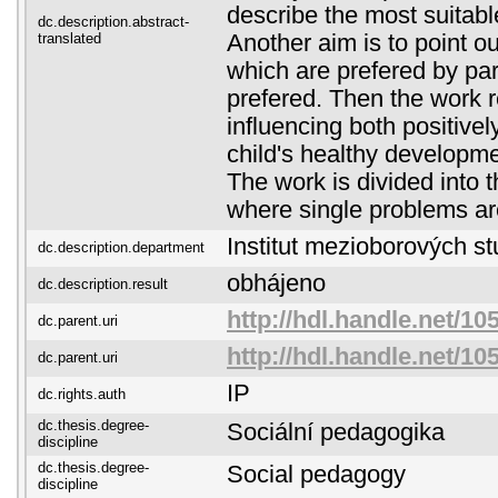
describe the most suitabl
dc.description.abstract-
translated
Another aim is to point ou
which are prefered by par
prefered. Then the work r
influencing both positivel
child's healthy developm
The work is divided into t
where single problems a
Institut mezioborových st
dc.description.department
obhájeno
dc.description.result
http://hdl.handle.net/10
dc.parent.uri
http://hdl.handle.net/10
dc.parent.uri
IP
dc.rights.auth
dc.thesis.degree-
Sociální pedagogika
discipline
dc.thesis.degree-
Social pedagogy
discipline