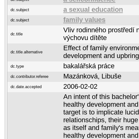
a sexual education
dc.subject
family values
dc.subject
Vliv rodinného prostředí 
dc.title
výchovu dítěte
Effect of family environm
dc.title.alternative
development and upbringi
bakalářská práce
dc.type
Mazánková, Libuše
dc.contributor.referee
2006-02-02
dc.date.accepted
An intent of this bachelor'
healthy development and
target is to implicate luci
relationschips, their hug
as itself and family's mea
healthy development and 