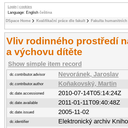
Login
|
cookies
Language: English
čeština
DSpace Home
Kvalifikační práce dle fakult
Fakulta humanitních 
Vliv rodinného prostředí n
a výchovu dítěte
Show simple item record
Nevoránek, Jaroslav
dc.contributor.advisor
Koňakovský, Martin
dc.contributor.author
2010-07-14T05:14:24Z
dc.date.accessioned
2011-01-11T09:40:48Z
dc.date.available
2005-11-02
dc.date.issued
Elektronický archiv Kni
dc.identifier