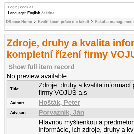
Login
|
cookies
Language: English
čeština
DSpace Home
Kvalifikační práce dle fakult
Fakulta management
Zdroje, druhy a kvalita inf
kompletní řízení firmy VOJ
Show full item record
No preview available
Zdroje, druhy a kvalita informací 
Title:
firmy VOJUS a.s.
Hošták, Peter
Author:
Porvazník, Ján
Advisor:
Hlavnou myšlienkou a predmetom
informácie, ich zdroje, druhy a kv