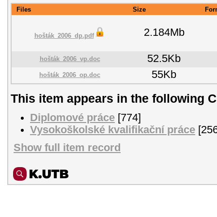
Files
Size
For
2.184Mb
hošták_2006_dp.pdf
52.5Kb
hošták_2006_vp.doc
55Kb
hošták_2006_op.doc
This item appears in the following C
Diplomové práce
[774]
Vysokoškolské kvalifikační práce
[256
Show full item record