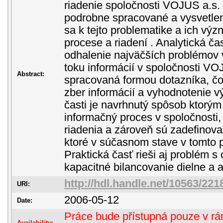
riadenie spoločnosti VOJUS a.s. V
podrobne spracované a vysvetle
sa k tejto problematike a ich vý
procese a riadení . Analytická č
odhalenie najväčších problémov 
toku informácií v spoločnosti VO
Abstract:
spracovaná formou dotazníka, č
zber informácií a vyhodnotenie v
časti je navrhnutý spôsob ktorým
informačný proces v spoločnosti,
riadenia a zároveň sú zadefinova
ktoré v súčasnom stave v tomto 
Praktická časť rieši aj problém 
kapacitné bilancovanie dielne a 
http://hdl.handle.net/10563/221
URI:
2006-05-12
Date:
Práce bude přístupná pouze v rám
Availability: