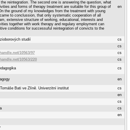
 the reintegration. The second one is answering the question, what
ivities and forms of therapy treatment are suitable for this group of
en
On the ground of my knowledges from the treatment with young
 came to conclussion, that only systematic cooperation of all
am, extensive structure of working, educational, interests and
ivities together with work therapy and regulary employment can
tive conditions for successuful reintegration of convicts to the
ezioborových studií
cs
cs
.handle.net/10563/97
cs
.handle.net/10563/220
cs
edagogika
cs
dagogy
en
 Tomáše Bati ve Zlíně. Univerzitní institut
cs
en
cs
a
cs
en
7