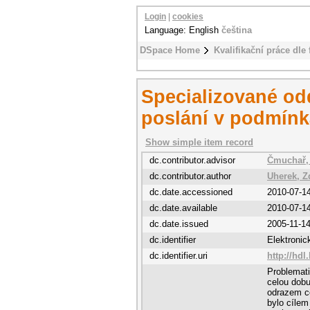
Login
|
cookies
Language: English
čeština
DSpace Home
Kvalifikační práce dle 
Specializované od
poslání v podmín
Show simple item record
dc.contributor.advisor
Čmuchař,
dc.contributor.author
Uherek, Z
dc.date.accessioned
2010-07-1
dc.date.available
2010-07-1
dc.date.issued
2005-11-1
dc.identifier
Elektroni
dc.identifier.uri
http://hdl
Problemati
celou dobu
odrazem c
bylo cílem