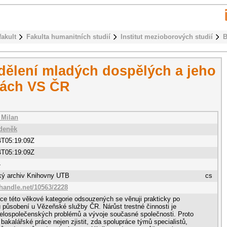
fakult
Fakulta humanitních studií
Institut mezioborových studií
B
dělení mladých dospělých a jeho
kách VS ČR
 Milan
deněk
4T05:19:09Z
4T05:19:09Z
4
cký archiv Knihovny UTB
cs
.handle.net/10563/2228
ce této věkové kategorie odsouzených se věnuji prakticky po
 působení u Vězeňské služby ČR. Nárůst trestné činnosti je
elospolečenských problémů a vývoje současné společnosti. Proto
 bakalářské práce nejen zjistit, zda spolupráce týmů specialistů,