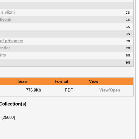
 s vězni
cs
kventi
cs
cs
cs
 of prisoners
en
ender
en
lts
en
en
Size
Format
View
776.9Kb
PDF
View/
Open
Collection(s)
e
[25680]