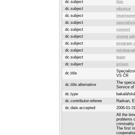
dc.subject
tým
dc.subject
věznice
dc.subject
imprison
dc.subject
specializ
dc.subject
convict
dc.subject
young adu
dc.subject
program o
dc.subject
reintegrat
dc.subject
team
dc.subject
prison
Specializ
dc.title
VS ČR
The specia
dc.title.alternative
Service of
dc.type
bakalářská
dc.contributor.referee
Radvan, E
dc.date.accepted
2006-01-3
All the tim
problems o
criminality
The first 
cooperatio