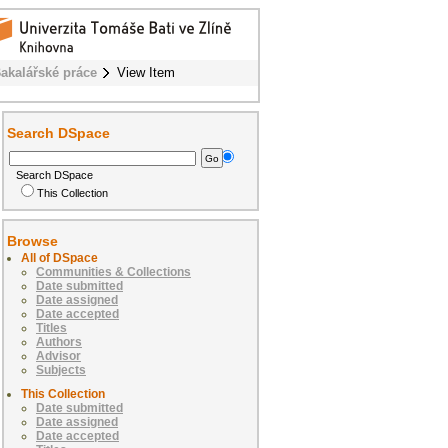
akalářské práce
View Item
Search DSpace
Search DSpace
This Collection
Browse
All of DSpace
Communities & Collections
Date submitted
Date assigned
Date accepted
Titles
Authors
Advisor
Subjects
This Collection
Date submitted
Date assigned
Date accepted