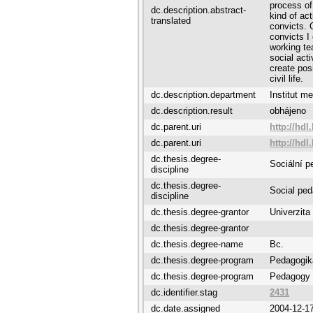
process of
dc.description.abstract-
kind of act
translated
convicts. 
convicts I
working te
social act
create posi
civil life.
dc.description.department
Institut m
dc.description.result
obhájeno
dc.parent.uri
http://hdl
dc.parent.uri
http://hdl
dc.thesis.degree-
Sociální p
discipline
dc.thesis.degree-
Social pe
discipline
dc.thesis.degree-grantor
Univerzita
dc.thesis.degree-grantor
dc.thesis.degree-name
Bc.
dc.thesis.degree-program
Pedagogik
dc.thesis.degree-program
Pedagogy
dc.identifier.stag
2431
dc.date.assigned
2004-12-1