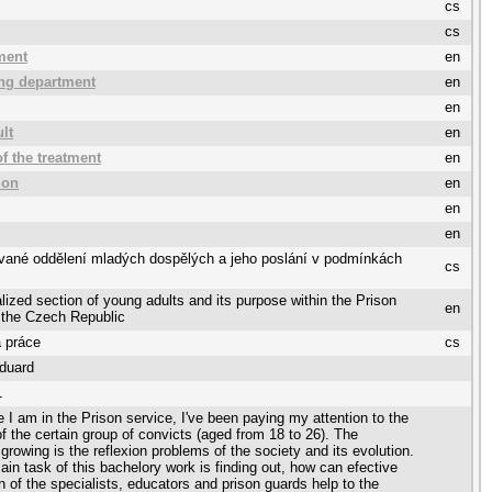
cs
cs
ment
en
ing department
en
en
lt
en
f the treatment
en
ion
en
en
en
ované oddělení mladých dospělých a jeho poslání v podmínkách
cs
lized section of young adults and its purpose within the Prison
en
 the Czech Republic
 práce
cs
duard
1
e I am in the Prison service, I've been paying my attention to the
f the certain group of convicts (aged from 18 to 26). The
 growing is the reflexion problems of the society and its evolution.
main task of this bachelory work is finding out, how can efective
n of the specialists, educators and prison guards help to the