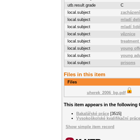
utb.result.grade
C
local.subject
zacházení
local.subject
mladí deli
local.subject
mladí lidé
local.subject
věznice
local.subject
treatment
local.subject
young off
local.subject
young adu
local.subject
prisons
Files in this item
Files
uherek_2006_bp.pdf
This item appears in the following 
Bakalářské práce
[3515]
Vysokoškolské kvalifikační prác
Show simple item record