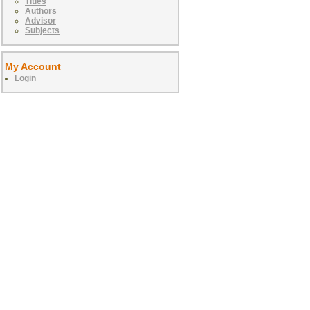
Titles
Authors
Advisor
Subjects
My Account
Login