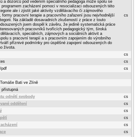
lů a dozorců pod vedením speciálního pedagoga může spolu se
m programem zacházení pomoci v resocializaci odsouzených této
egorie ale i zjistit jaké aktivity vzdělávacího či zájmového
, formy pracovní terapie a pracovního zařazení jsou nejvhodnější
cs
ategorii. Na základě dosavadních zkušeností z práce z touto
dsouzených jsem dospěl k závěru, že jedině systematická práce
teresovaných pracovníků tvořících pedagogický tým, široká
dělávacích, speciálních, zájmových a sociálních aktivit a
polu s pracovní terapií a s pracovním zapojením do výrobního
ytváří příznivé podmínky pro úspěšné zapojení odsouzených do
o života.
cs
tes
cs
/pdf
cs
 Tomáše Bati ve Zlíně
 přístupná
stu odnětí svobody
cs
ované oddělení
cs
ý
cs
pělí
cs
zacházení
cs
zace
cs