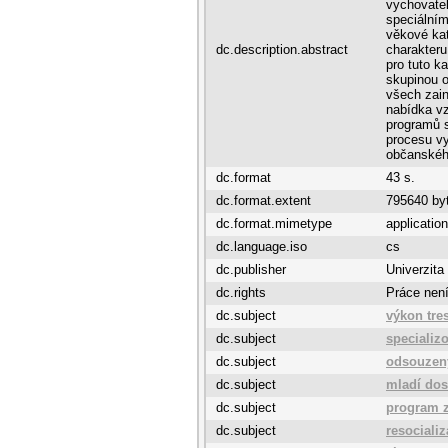
vychovate
speciální
věkové kat
dc.description.abstract
charakteru
pro tuto k
skupinou o
všech zain
nabídka vz
programů s
procesu v
občanskéh
dc.format
43 s.
dc.format.extent
795640 by
dc.format.mimetype
application
dc.language.iso
cs
dc.publisher
Univerzita
dc.rights
Práce není
dc.subject
výkon tre
dc.subject
specializ
dc.subject
odsouzen
dc.subject
mladí dos
dc.subject
program 
dc.subject
resociali