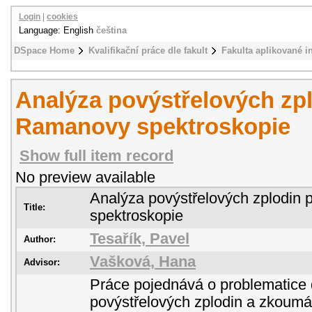
Login
|
cookies
Language: English
čeština
DSpace Home
Kvalifikační práce dle fakult
Fakulta aplikované i
Analýza povýstřelových zp
Ramanovy spektroskopie
Show full item record
No preview available
Analýza povýstřelových zplodi
Title:
spektroskopie
Tesařík, Pavel
Author:
Vašková, Hana
Advisor:
Práce pojednává o problematice 
povýstřelových zplodin a zkoumá