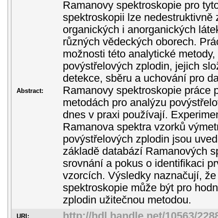
Ramanovy spektroskopie pro tyt
spektroskopii lze nedestruktivně
organických i anorganických láte
různých vědeckých oborech. Prác
možnosti této analytické metody, 
povýstřelových zplodin, jejich slo
detekce, sběru a uchování pro d
Ramanovy spektroskopie práce p
Abstract:
metodách pro analýzu povýstřelov
dnes v praxi používají. Experime
Ramanova spektra vzorků výmetn
povýstřelových zplodin jsou uved
základě databází Ramanových sp
srovnání a pokus o identifikaci 
vzorcích. Výsledky naznačují, 
spektroskopie může být pro hodn
zplodin užitečnou metodou.
http://hdl.handle.net/10563/228
URI: