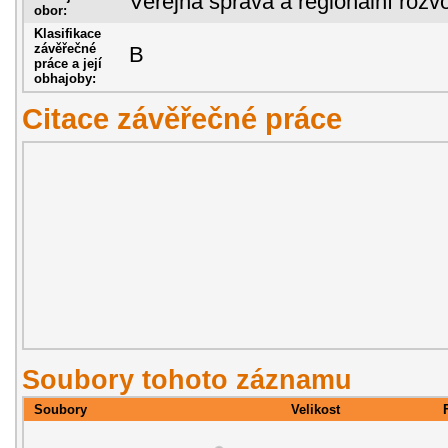
Veřejná správa a regionální rozvo
obor:
Klasifikace
závěřečné
B
práce a její
obhajoby:
Citace závěřečné práce
Soubory tohoto záznamu
Soubory
Velikost