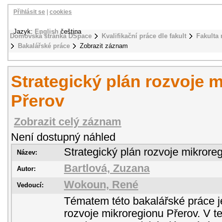
Přihlásit se
|
cookies
Jazyk:
English
čeština
Domovská stránka DSpace
Kvalifikační práce dle fakult
Fakulta
Bakalářské práce
Zobrazit záznam
Strategický plán rozvoje 
Přerov
Zobrazit celý záznam
Není dostupný náhled
Strategický plán rozvoje mikrore
Název:
Bartlová, Zuzana
Autor:
Wokoun, René
Vedoucí:
Tématem této bakalářské práce je
rozvoje mikroregionu Přerov. V te