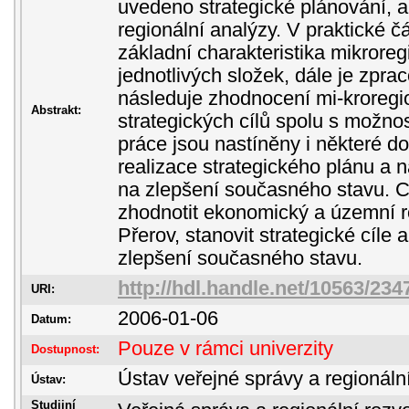
uvedeno strategické plánování, 
regionální analýzy. V praktické č
základní charakteristika mikroreg
jednotlivých složek, dále je zp
následuje zhodnocení mi-kroregi
Abstrakt:
strategických cílů spolu s možno
práce jsou nastíněny i některé d
realizace strategického plánu a 
na zlepšení současného stavu. Cí
zhodnotit ekonomický a územní r
Přerov, stanovit strategické cíle
zlepšení současného stavu.
http://hdl.handle.net/10563/234
URI:
2006-01-06
Datum:
Pouze v rámci univerzity
Dostupnost:
Ústav veřejné správy a regionáln
Ústav:
Studijní