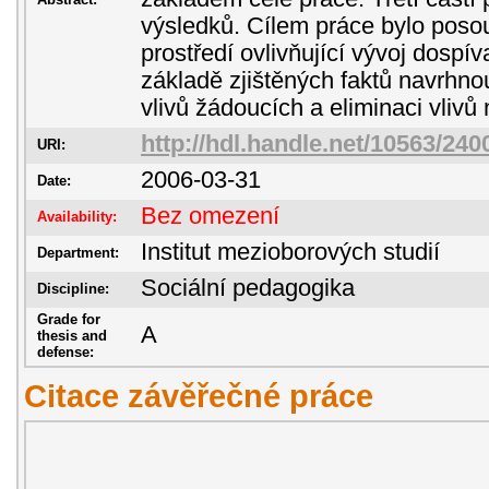
výsledků. Cílem práce bylo posoud
prostředí ovlivňující vývoj dospív
základě zjištěných faktů navrhnou
vlivů žádoucích a eliminaci vlivů
http://hdl.handle.net/10563/240
URI:
2006-03-31
Date:
Bez omezení
Availability:
Institut mezioborových studií
Department:
Sociální pedagogika
Discipline:
Grade for
A
thesis and
defense:
Citace závěřečné práce