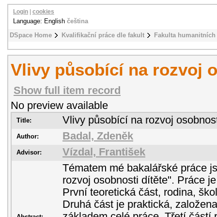
Login
|
cookies
Language: English
čeština
DSpace Home
Kvalifikační práce dle fakult
Fakulta humanitních 
Vlivy působící na rozvoj 
Show full item record
No preview available
Vlivy působící na rozvoj osobnost
Title:
Badal, Zdeněk
Author:
Vízdal, František
Advisor:
Tématem mé bakalářské práce jso
rozvoj osobnosti dítěte". Práce je
První teoretická část, rodina, ško
Druhá část je praktická, založena
základem celé práce. Třetí částí 
Abstract: