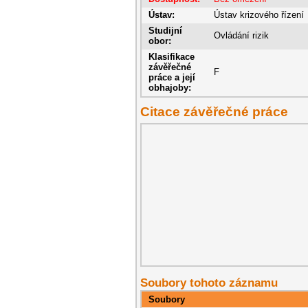
Ústav:
Ústav krizového řízení
Studijní
Ovládání rizik
obor:
Klasifikace
závěřečné
F
práce a její
obhajoby:
Citace závěřečné práce
Soubory tohoto záznamu
Soubory