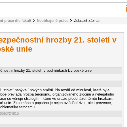
ní práce dle fakult
Neobhájené práce
Zobrazit záznam
ečnostní hrozby 21. století v
ské unie
stní hrozby 21. století v podmínkách Evropské unie
 století nabývají nových směrů. Na rozdíl od minulosti, která byla
době převládá hrozba terorismu, organizovaného zločinu a nelegálního
áce se věnuje strategiím, které ve snaze předcházet těmto hrozbám,
é unie. Zkoumáno a popsáno je nejen ovládání rizik, ale i prevence,
problematika terorismu.
10563/24815