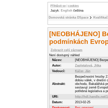
Přihlásit se
|
cookies
Jazyk:
English
čeština
Domovská stránka DSpace
Kvalifikač
[NEOBHÁJENO] Bezp
podmínkách Evrop
Zobrazit celý záznam
Není dostupný náhled
Název:
[NEOBHÁJENO] Bezpečno
Autor:
Zapletalová, Jitka
Vedoucí:
Káčer, Ján
Bezpečnostní hrozby 21.
dobou válek, v dnešní 
Abstrakt:
obchodu. Bakalářská pr
sestavují země Evropsk
potřebná legislativa a 
URI:
http://hdl.handle.net/
Datum:
2013-02-25
Dostupnost:
Bez omezení