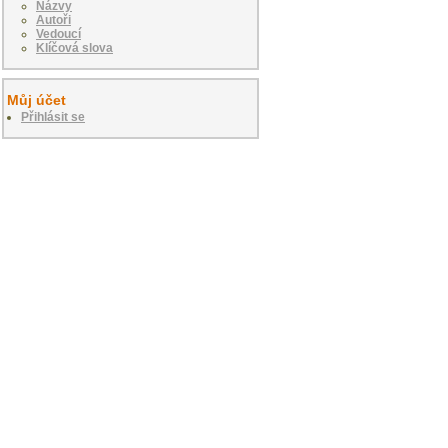
Názvy
Autoři
Vedoucí
Klíčová slova
Můj účet
Přihlásit se