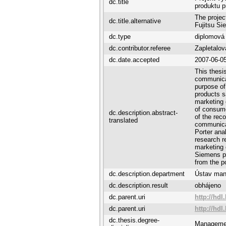
dc.title
produktu p
The projec
dc.title.alternative
Fujitsu Si
dc.type
diplomová
dc.contributor.referee
Zapletalov
dc.date.accepted
2007-06-0
This thesi
communicat
purpose of
products sa
marketing
of consume
dc.description.abstract-
of the rec
translated
communicat
Porter ana
research r
marketing 
Siemens pr
from the p
dc.description.department
Ústav ma
dc.description.result
obhájeno
dc.parent.uri
http://hdl
dc.parent.uri
http://hdl
dc.thesis.degree-
Managemen