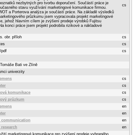
oznatků nezbytných pro tvorbu doporučení. Součástí práce je
cs
oučasného stavu využívání marketingové komunikace firmou.
OT a Porterova analýza je součástí práce. Na základě výsledků
marketingového průzkumu jsem vypracovala projekt marketingové
, jehož hlavním cílem je zvýšení prodeje výrobků Fujitsu
a konci práce jsem projekt podrobila rizikové a nákladové
s. obr. příloh
cs
tes
cs
/pdf
cs
 Tomáše Bati ve Zlíně
mci univerzity
iemens
cs
ter
cs
gová komunikace
cs
gový průzkum
cs
iemens
en
ter
en
g communication
en
 research
en
užití marketingové komunikace pro zvýšení prodeje vybraného