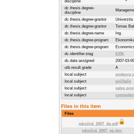
discipline
dc.thesis.degree-
Managemen
discipline
dc.thesis.degree-grantor
Univerzit
dc.thesis.degree-grantor
Tomas Bat
dc.thesis.degree-name
Ing.
dc.thesis.degree-program
Ekonomik
dc.thesis.degree-program
Economic
dc.identifier.stag
6356
dc.date.assigned
2007-03-0
utb.result.grade
A
local.subject
podpora p
local.subject
počítače
local.subject
sales pro
local.subject
computer
Files in this item
Files
nárožná_2007_dp.pdf
nárožná_2007_vp.doc