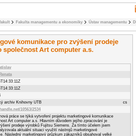
fakult
Fakulta managementu a ekonomiky
Ústav managementu
D
ingové komunikace pro zvýšení prodeje
 společnost Art computer a.s.
tislav
Renata
4T14:33:11Z
4T14:33:11Z
4
cký archiv Knihovny UTB
cs
.handle.net/10563/2534
mová práce se týká vytvoření projektu marketingové komunikace
nost Art computer a.s. Hlavním důvodem jejího zpracování je
ýšení prodeje výrobků Fujitsu Siemens. Za tímto účelem jsem
alyzovala aktuální situaci využití nástrojů marketingové
e. Následný marketingový průzkum zákazníků obsahoval velké