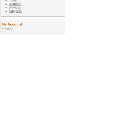
Titles
Authors
Advisor
Subjects
My Account
Login