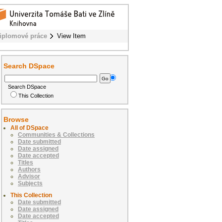
iplomové práce
View Item
Search DSpace
Search DSpace
This Collection
Browse
All of DSpace
Communities & Collections
Date submitted
Date assigned
Date accepted
Titles
Authors
Advisor
Subjects
This Collection
Date submitted
Date assigned
Date accepted