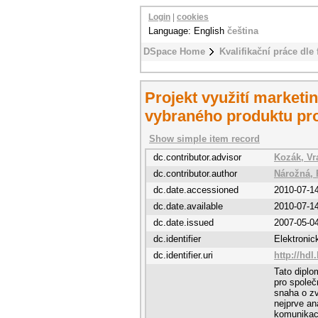
Login
|
cookies
Language: English
čeština
DSpace Home
Kvalifikační práce dle 
Projekt využití market
vybraného produktu pro
Show simple item record
dc.contributor.advisor
Kozák, Vra
dc.contributor.author
Nárožná, 
dc.date.accessioned
2010-07-1
dc.date.available
2010-07-1
dc.date.issued
2007-05-0
dc.identifier
Elektroni
dc.identifier.uri
http://hdl
Tato diplo
pro společ
snaha o zv
nejprve an
komunikac