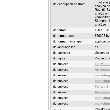
množství p
dc.description.abstract
analýza s
Rovněž SW
analýz a 
komunikace
Siemens. N
analýze
dc.format
120 s., 20 
dc.format.extent
679328 by
dc.format.mimetype
application
dc.language.iso
cs
dc.publisher
Univerzita
dc.rights
Pouze v rá
dc.subject
Fujitsu S
dc.subject
Art compu
dc.subject
marketin
dc.subject
marketin
dc.subject
Fujitsu S
dc.subject
Art compu
dc.subject
marketin
dc.subject
marketing
Projekt vy