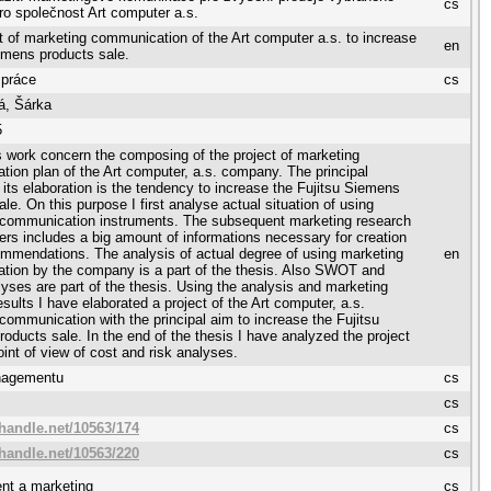
cs
ro společnost Art computer a.s.
t of marketing communication of the Art computer a.s. to increase
en
emens products sale.
 práce
cs
á, Šárka
5
s work concern the composing of the project of marketing
ion plan of the Art computer, a.s. company. The principal
 its elaboration is the tendency to increase the Fujitsu Siemens
le. On this purpose I first analyse actual situation of using
 communication instruments. The subsequent marketing research
rs includes a big amount of informations necessary for creation
ommendations. The analysis of actual degree of using marketing
en
ion by the company is a part of the thesis. Also SWOT and
lyses are part of the thesis. Using the analysis and marketing
esults I have elaborated a project of the Art computer, a.s.
communication with the principal aim to increase the Fujitsu
oducts sale. In the end of the thesis I have analyzed the project
oint of view of cost and risk analyses.
nagementu
cs
cs
.handle.net/10563/174
cs
.handle.net/10563/220
cs
t a marketing
cs