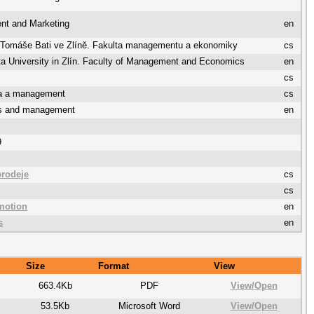
t and Marketing
en
a Tomáše Bati ve Zlíně. Fakulta managementu a ekonomiky
cs
a University in Zlín. Faculty of Management and Economics
en
cs
a a management
cs
s and management
en
9
rodeje
cs
cs
motion
en
s
en
Size
Format
View
663.4Kb
PDF
View/
Open
53.5Kb
Microsoft Word
View/
Open