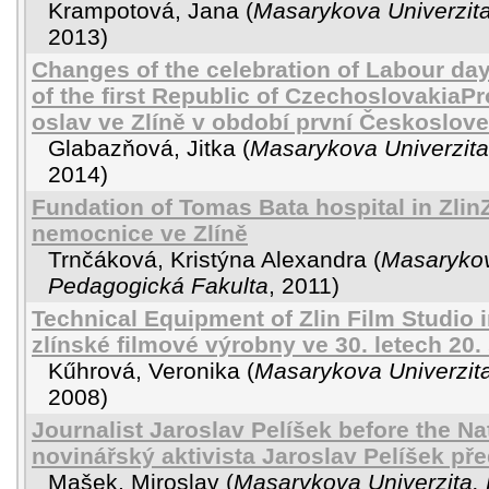
Krampotová, Jana
(
Masarykova Univerzit
2013
)
Changes of the celebration of Labour day 
of the first Republic of Czechoslovaki
oslav ve Zlíně v období první Českoslov
Glabazňová, Jitka
(
Masarykova Univerzita,
2014
)
Fundation of Tomas Bata hospital in Zli
nemocnice ve Zlíně
Trnčáková, Kristýna Alexandra
(
Masarykov
Pedagogická Fakulta
,
2011
)
Technical Equipment of Zlin Film Studio
zlínské filmové výrobny ve 30. letech 20. 
Kűhrová, Veronika
(
Masarykova Univerzita
2008
)
Journalist Jaroslav Pelíšek before the Na
novinářský aktivista Jaroslav Pelíšek p
Mašek, Miroslav
(
Masarykova Univerzita, 