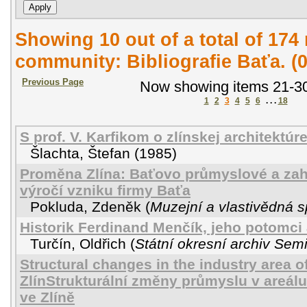
Showing 10 out of a total of 174 
community: Bibliografie Baťa. (
Previous Page
Now showing items 21-30
1
2
3
4
5
6
. . .
18
S prof. V. Karfikom o zlínskej architektúr
Šlachta, Štefan
(
1985
)
Proměna Zlína: Baťovo průmyslové a zah
výročí vzniku firmy Baťa
Pokluda, Zdeněk
(
Muzejní a vlastivědná 
Historik Ferdinand Menčík, jeho potomci
Turčín, Oldřich
(
Státní okresní archiv Semi
Structural changes in the industry area of
ZlínStrukturální změny průmyslu v areál
ve Zlíně