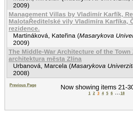
2009
)
Management Villas by Vladimír Karfík, R
MalotaŘeditelské vily Vladimíra Karfíka,
rezidence.
Martináková, Kateřina
(
Masarykova Univerz
2009
)
The Middle-War Architecture of the Town
architektura města Zlína
Urbanová, Marcela
(
Masarykova Univerzita
2008
)
Previous Page
Now showing items 21-30
1
2
3
4
5
6
. . .
18