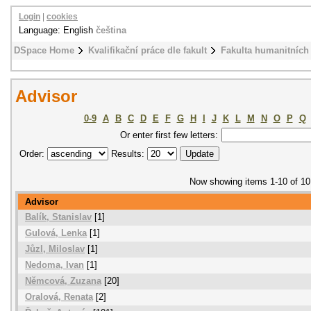
Login
|
cookies
Language: English
čeština
DSpace Home
Kvalifikační práce dle fakult
Fakulta humanitních 
Advisor
0-9
A
B
C
D
E
F
G
H
I
J
K
L
M
N
O
P
Q
Or enter first few letters:
Order:
Results:
Now showing items 1-10 of 10
Advisor
Balík, Stanislav
[1]
Gulová, Lenka
[1]
Jůzl, Miloslav
[1]
Nedoma, Ivan
[1]
Němcová, Zuzana
[20]
Oralová, Renata
[2]