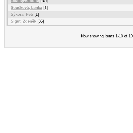
Řehoř, Antonín
[101]
Součková, Lenka
[1]
Sýkora, Petr
[1]
Šigut, Zdeněk
[85]
Now showing items 1-10 of 10