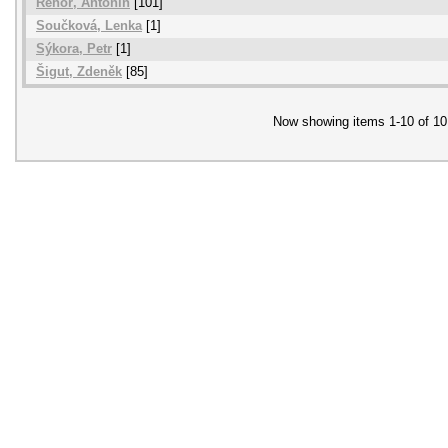
Řehoř, Antonín
[101]
Součková, Lenka
[1]
Sýkora, Petr
[1]
Šigut, Zdeněk
[85]
Now showing items 1-10 of 10