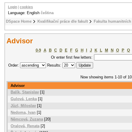
Login
|
cookies
Language: English
čeština
DSpace Home
Kvalifikační práce dle fakult
Fakulta humanitních 
Advisor
0-9
A
B
C
D
E
F
G
H
I
J
K
L
M
N
O
P
Q
Or enter first few letters:
Order:
Results:
Now showing items 1-10 of 10
Advisor
Balík, Stanislav
[1]
Gulová, Lenka
[1]
Jůzl, Miloslav
[1]
Nedoma, Ivan
[1]
Němcová, Zuzana
[20]
Oralová, Renata
[2]