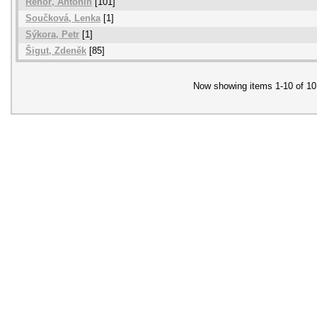
Řehoř, Antonín
[101]
Součková, Lenka
[1]
Sýkora, Petr
[1]
Šigut, Zdeněk
[85]
Now showing items 1-10 of 10