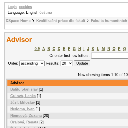
Login
|
cookies
Language: English
čeština
DSpace Home
Kvalifikační práce dle fakult
Fakulta humanitních 
Advisor
0-9
A
B
C
D
E
F
G
H
I
J
K
L
M
N
O
P
Q
Or enter first few letters:
Order:
Results:
Now showing items 1-10 of 10
Advisor
Balík, Stanislav
[1]
Gulová, Lenka
[1]
Jůzl, Miloslav
[1]
Nedoma, Ivan
[1]
Němcová, Zuzana
[20]
Oralová, Renata
[2]