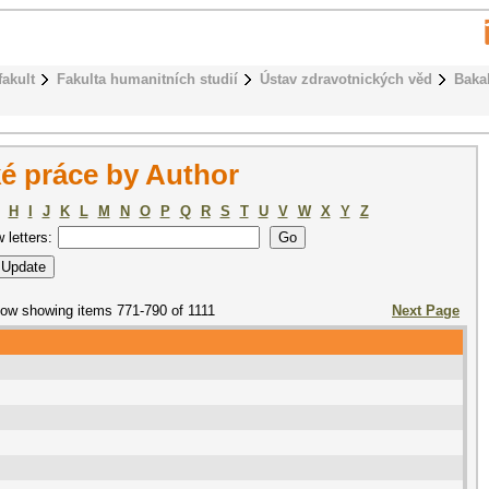
fakult
Fakulta humanitních studií
Ústav zdravotnických věd
Baka
é práce by Author
H
I
J
K
L
M
N
O
P
Q
R
S
T
U
V
W
X
Y
Z
w letters:
ow showing items 771-790 of 1111
Next Page