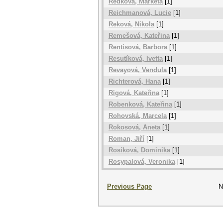
Redková, Markéta
[1]
Reichmanová, Lucie
[1]
Reková, Nikola
[1]
Remešová, Kateřina
[1]
Rentisová, Barbora
[1]
Resutíková, Ivetta
[1]
Revayová, Vendula
[1]
Richterová, Hana
[1]
Rigová, Kateřina
[1]
Robenková, Kateřina
[1]
Rohovská, Marcela
[1]
Rokosová, Aneta
[1]
Roman, Jiří
[1]
Rosíková, Dominika
[1]
Rosypalová, Veronika
[1]
Previous Page
N