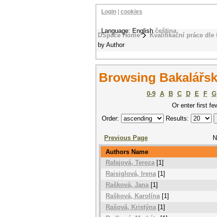
Login
|
cookies
Language: English
čeština
DSpace Home
Kvalifikační práce dle 
by Author
Browsing Bakalářsk
0-9
A
B
C
D
E
F
G
Or enter first fe
Order:
Results:
Previous Page
N
Authors Name
Rafajová, Tereza
[1]
Raisiglová, Irena
[1]
Rašková, Jana
[1]
Rašková, Karolína
[1]
Rašová, Kristýna
[1]