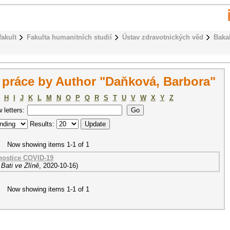
fakult
Fakulta humanitních studií
Ústav zdravotnických věd
Baka
 práce by Author "Daňková, Barbora"
H
I
J
K
L
M
N
O
P
Q
R
S
T
U
V
W
X
Y
Z
w letters:
Results:
Now showing items 1-1 of 1
gnostice COVID-19
Bati ve Zlíně
,
2020-10-16
)
Now showing items 1-1 of 1