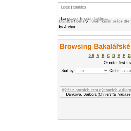
Login
|
cookies
Language: English
čeština
DSpace Home
Kvalifikační práce dle 
by Author
Browsing Bakalářské
0-9
A
B
C
D
E
F
G
Or enter first fe
Sort by:
Order:
Výtěr z horních cest dýchacích v dia
Daňková, Barbora
(
Univerzita Tomáše 