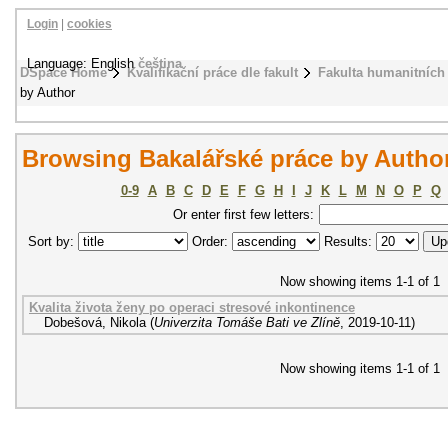
Login
|
cookies
Language: English
čeština
DSpace Home
Kvalifikační práce dle fakult
Fakulta humanitních 
by Author
Browsing Bakalářské práce by Autho
0-9
A
B
C
D
E
F
G
H
I
J
K
L
M
N
O
P
Q
Or enter first few letters:
Sort by:
Order:
Results:
Now showing items 1-1 of 1
Kvalita života ženy po operaci stresové inkontinence
Dobešová, Nikola
(
Univerzita Tomáše Bati ve Zlíně
,
2019-10-11
)
Now showing items 1-1 of 1