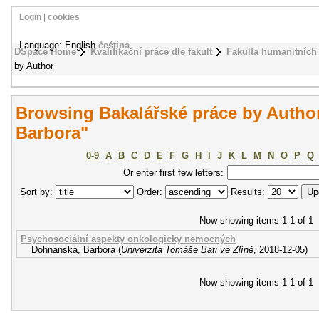
Login
|
cookies
Language: English
čeština
DSpace Home
Kvalifikační práce dle fakult
Fakulta humanitních 
by Author
Browsing Bakalářské práce by Autho
Barbora"
0-9
A
B
C
D
E
F
G
H
I
J
K
L
M
N
O
P
Q
Or enter first few letters:
Sort by:
Order:
Results:
Now showing items 1-1 of 1
Psychosociální aspekty onkologicky nemocných
Dohnanská, Barbora
(
Univerzita Tomáše Bati ve Zlíně
,
2018-12-05
)
Now showing items 1-1 of 1