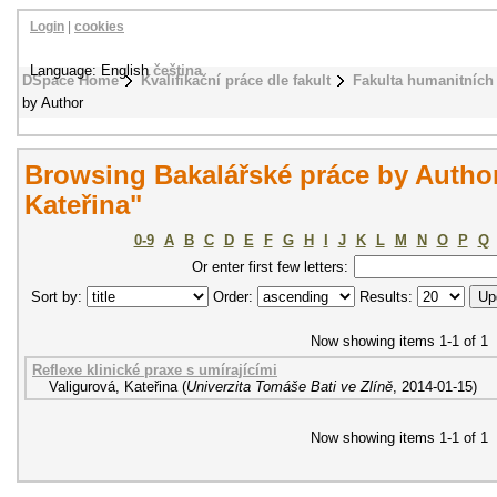
Login
|
cookies
Language: English
čeština
DSpace Home
Kvalifikační práce dle fakult
Fakulta humanitních 
by Author
Browsing Bakalářské práce by Author
Kateřina"
0-9
A
B
C
D
E
F
G
H
I
J
K
L
M
N
O
P
Q
Or enter first few letters:
Sort by:
Order:
Results:
Now showing items 1-1 of 1
Reflexe klinické praxe s umírajícími
Valigurová, Kateřina
(
Univerzita Tomáše Bati ve Zlíně
,
2014-01-15
)
Now showing items 1-1 of 1