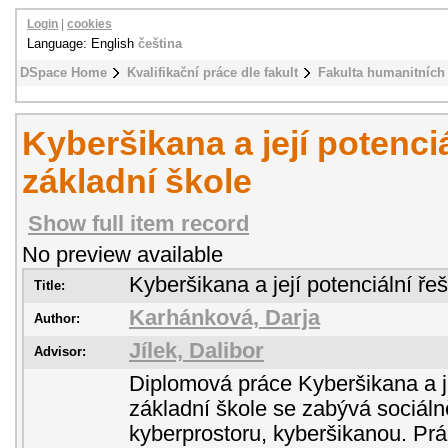
Login
|
cookies
Language: English
čeština
DSpace Home
Kvalifikační práce dle fakult
Fakulta humanitních 
Kyberšikana a její potenci
základní škole
Show full item record
No preview available
Kyberšikana a její potenciální ře
Title:
Karhánková, Darja
Author:
Jílek, Dalibor
Advisor:
Diplomová práce Kyberšikana a je
základní škole se zabývá sociál
kyberprostoru, kyberšikanou. Pr