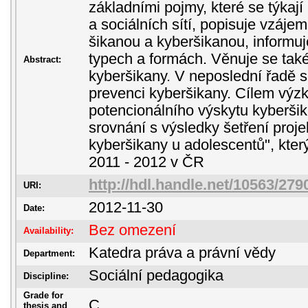
základními pojmy, které se týkají
a sociálních sítí, popisuje vzáje
šikanou a kyberšikanou, informuje
typech a formách. Věnuje se tak
Abstract:
kyberšikany. V neposlední řadě 
prevenci kyberšikany. Cílem výz
potencionálního výskytu kyberši
srovnání s výsledky šetření proj
kyberšikany u adolescentů", který
2011 - 2012 v ČR
http://hdl.handle.net/10563/279
URI:
2012-11-30
Date:
Bez omezení
Availability:
Katedra práva a právní vědy
Department:
Sociální pedagogika
Discipline:
Grade for
C
thesis and