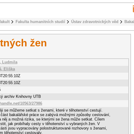
fakult
Fakulta humanitních studií
Ústav zdravotnických věd
Baka
otných žen
, Ludmila
á, Eliška
8T20:55:10Z
8T20:55:10Z
5
cký archiv Knihovny UTB
.handle.net/10563/27986
ěji se můžeme setkat s ženami, které v těhotenství cestují.
á část bakalářské práce se zabývá možnými způsoby cestování,
a něj a možná rizika, se kterými se žena může setkat. Cílem
jistit, jak probíhaly cesty v těhotenství u vybraných žen. V
části jsou vypracovány polostrukturované rozhovory s ženami,
m těhotenství cestovaly.