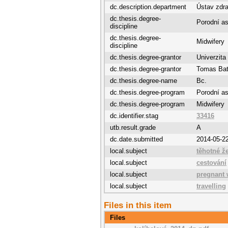
dc.description.department
Ústav zdr
dc.thesis.degree-
Porodní as
discipline
dc.thesis.degree-
Midwifery
discipline
dc.thesis.degree-grantor
Univerzita
dc.thesis.degree-grantor
Tomas Bata
dc.thesis.degree-name
Bc.
dc.thesis.degree-program
Porodní as
dc.thesis.degree-program
Midwifery
dc.identifier.stag
33416
utb.result.grade
A
dc.date.submitted
2014-05-2
local.subject
těhotné ž
local.subject
cestování
local.subject
pregnant
local.subject
travelling
Files in this item
Files