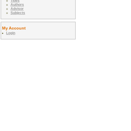
Titles
Authors
Advisor
Subjects
My Account
Login