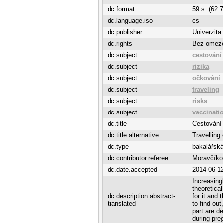
dc.format
59 s. (62 7
dc.language.iso
cs
dc.publisher
Univerzita
dc.rights
Bez omez
dc.subject
cestování
dc.subject
rizika
dc.subject
očkování
dc.subject
traveling
dc.subject
risks
dc.subject
vaccinati
dc.title
Cestování
dc.title.alternative
Travellin
dc.type
bakalářská
dc.contributor.referee
Moravčíko
dc.date.accepted
2014-06-1
Increasing
theoretical
dc.description.abstract-
for it and
translated
to find ou
part are d
during pre