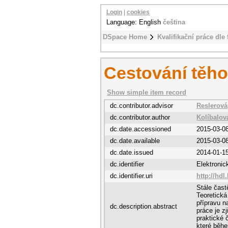
Login
|
cookies
Language: English
čeština
DSpace Home
Kvalifikační práce dle 
Cestování těh
Show simple item record
dc.contributor.advisor
Reslerová
dc.contributor.author
Kolíbalov
dc.date.accessioned
2015-03-0
dc.date.available
2015-03-0
dc.date.issued
2014-01-1
dc.identifier
Elektroni
dc.identifier.uri
http://hdl
Stále čast
Teoretick
přípravu n
dc.description.abstract
práce je z
praktické 
které běhe