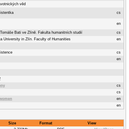
avotnických věd
istentka
cs
en
 Tomáše Bati ve Zlíně. Fakulta humanitních studií
cs
 University in Zlín. Faculty of Humanities
en
istence
cs
en
2
eny
cs
cs
 women
en
en
Size
Format
View