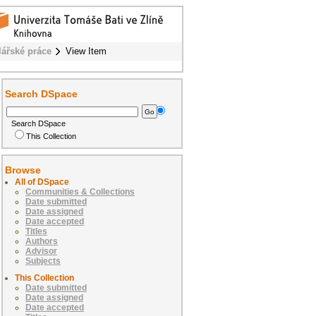
lářské práce
View Item
Search DSpace
Search DSpace
This Collection
Browse
All of DSpace
Communities & Collections
Date submitted
Date assigned
Date accepted
Titles
Authors
Advisor
Subjects
This Collection
Date submitted
Date assigned
Date accepted