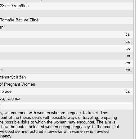
23) + 9 s. příloh
 Tomáše Bati ve Zlíně
ení
cs
cs
cs
en
en
on
en
 těhotných žen
g of Pregnant Women
 práce
cs
vá, Dagmar
2
ly, we can meet with women who are pregnant to travel. The
 part of the thesis deals with possible ways of traveling, preparing
 the possible risks to which the woman may encounter. The aim is
t, how the routes selected women during pregnancy. In the practical
eveloped semi-structured interviews with women who traveled
gnancy.