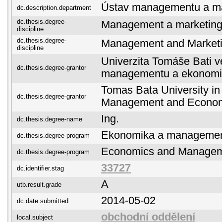
Ústav managementu a ma
dc.description.department
dc.thesis.degree-
Management a marketin
discipline
dc.thesis.degree-
Management and Market
discipline
Univerzita Tomáše Bati ve
dc.thesis.degree-grantor
managementu a ekonomi
Tomas Bata University in 
dc.thesis.degree-grantor
Management and Econo
Ing.
dc.thesis.degree-name
Ekonomika a manageme
dc.thesis.degree-program
Economics and Manage
dc.thesis.degree-program
33727
dc.identifier.stag
A
utb.result.grade
2014-05-02
dc.date.submitted
obchodní oddělení
local.subject