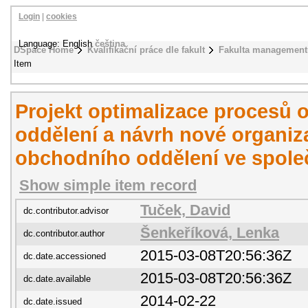
Login
|
cookies
Language: English
čeština
DSpace Home
Kvalifikační práce dle fakult
Fakulta management
Item
Projekt optimalizace procesů
oddělení a návrh nové organiz
obchodního oddělení ve spole
Show simple item record
Tuček, David
dc.contributor.advisor
Šenkeříková, Lenka
dc.contributor.author
2015-03-08T20:56:36Z
dc.date.accessioned
2015-03-08T20:56:36Z
dc.date.available
2014-02-22
dc.date.issued