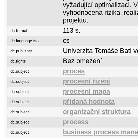
vyžadující optimalizaci. 
vyhodnocena rizika, reali
projektu.
113 s.
dc.format
cs
dc.language.iso
Univerzita Tomáše Bati v
dc.publisher
Bez omezení
dc.rights
proces
dc.subject
procesní řízení
dc.subject
procesní mapa
dc.subject
přidaná hodnota
dc.subject
organizační struktura
dc.subject
process
dc.subject
business process man
dc.subject