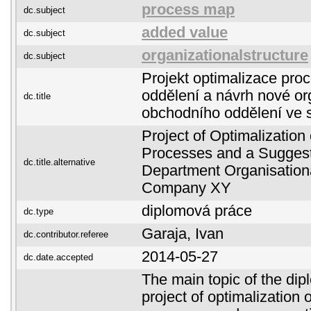
process map
dc.subject
added value
dc.subject
organizationalstructure
dc.subject
Projekt optimalizace pr
oddělení a návrh nové or
dc.title
obchodního oddělení ve 
Project of Optimalizatio
Processes and a Suggest
dc.title.alternative
Department Organisationa
Company XY
diplomová práce
dc.type
Garaja, Ivan
dc.contributor.referee
2014-05-27
dc.date.accepted
The main topic of the dip
project of optimalization