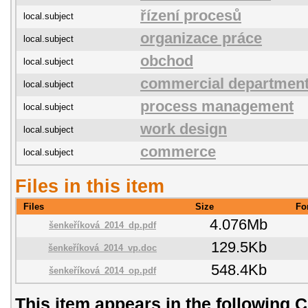
řízení procesů
local.subject
organizace práce
local.subject
obchod
local.subject
commercial departmen
local.subject
process management
local.subject
work design
local.subject
commerce
local.subject
Files in this item
Files
Size
Fo
4.076Mb
šenkeříková_2014_dp.pdf
129.5Kb
šenkeříková_2014_vp.doc
548.4Kb
šenkeříková_2014_op.pdf
This item appears in the following C