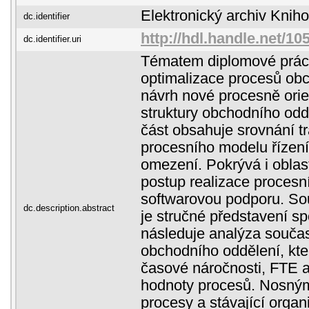
Elektronický archiv Kni
dc.identifier
http://hdl.handle.net/1
dc.identifier.uri
Tématem diplomové práce
optimalizace procesů ob
návrh nové procesně ori
struktury obchodního odd
část obsahuje srovnání t
procesního modelu řízení,
omezení. Pokrývá i oblas
postup realizace procesn
softwarovou podporu. Sou
dc.description.abstract
je stručné představení sp
následuje analýza souča
obchodního oddělení, kte
časové náročnosti, FTE a
hodnoty procesů. Nosným 
procesy a stávající organ