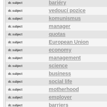
bariéry
dc.subject
vedoucí pozice
dc.subject
komunismus
dc.subject
manager
dc.subject
quotas
dc.subject
European Union
dc.subject
economy
dc.subject
management
dc.subject
science
dc.subject
business
dc.subject
social life
dc.subject
motherhood
dc.subject
employer
dc.subject
barriers
dc.subject