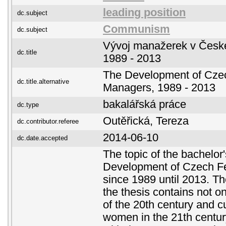
leading position
dc.subject
Communism
dc.subject
Vývoj manažerek v České 
dc.title
1989 - 2013
The Development of Cze
dc.title.alternative
Managers, 1989 - 2013
bakalářská práce
dc.type
Outěřická, Tereza
dc.contributor.referee
2014-06-10
dc.date.accepted
The topic of the bachelor'
Development of Czech 
since 1989 until 2013. The
the thesis contains not on
of the 20th century and cu
women in the 21th century