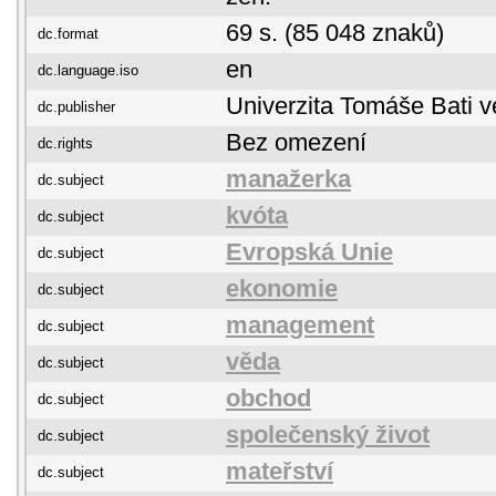
69 s. (85 048 znaků)
dc.format
en
dc.language.iso
Univerzita Tomáše Bati v
dc.publisher
Bez omezení
dc.rights
manažerka
dc.subject
kvóta
dc.subject
Evropská Unie
dc.subject
ekonomie
dc.subject
management
dc.subject
věda
dc.subject
obchod
dc.subject
společenský život
dc.subject
mateřství
dc.subject