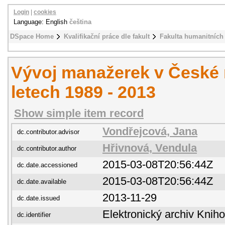
Login
|
cookies
Language: English
čeština
DSpace Home
Kvalifikační práce dle fakult
Fakulta humanitních 
Vývoj manažerek v České 
letech 1989 - 2013
Show simple item record
Vondřejcová, Jana
dc.contributor.advisor
Hřivnová, Vendula
dc.contributor.author
2015-03-08T20:56:44Z
dc.date.accessioned
2015-03-08T20:56:44Z
dc.date.available
2013-11-29
dc.date.issued
Elektronický archiv Kni
dc.identifier