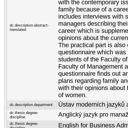
with the contemporary is
family because of a caree
includes interviews with 
managers describing their
dc.description.abstract-
translated
career which is suppleme
opinions about the curren
The practical part is also
questionnaire which was 
students of the Faculty o
Faculty of Management a
questionnaire finds out a
plans regarding family an
with their opinions about 
of women.
Ústav moderních jazyků a 
dc.description.department
dc.thesis.degree-
Anglický jazyk pro manaž
discipline
dc.thesis.degree-
English for Business Admi
discipline