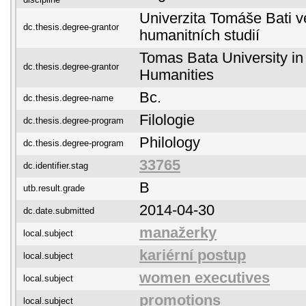
Univerzita Tomáše Bati ve
dc.thesis.degree-grantor
humanitních studií
Tomas Bata University in 
dc.thesis.degree-grantor
Humanities
Bc.
dc.thesis.degree-name
Filologie
dc.thesis.degree-program
Philology
dc.thesis.degree-program
33765
dc.identifier.stag
B
utb.result.grade
2014-04-30
dc.date.submitted
manažerky
local.subject
kariérní postup
local.subject
women executives
local.subject
promotions
local.subject