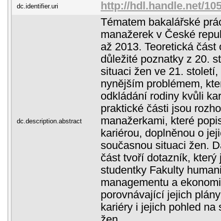
http://hdl.handle.net/1
dc.identifier.uri
Tématem bakalářské prác
manažerek v České repub
až 2013. Teoretická část
důležité poznatky z 20. s
situaci žen ve 21. století
nynějším problémem, kte
odkládání rodiny kvůli ka
praktické části jsou roz
manažerkami, které popis
dc.description.abstract
kariérou, doplněnou o jej
současnou situaci žen. D
část tvoří dotazník, který
studentky Fakulty humanit
managementu a ekonomiky,
porovnávající jejich plán
kariéry i jejich pohled na
žen.