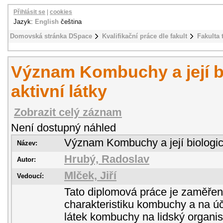
Přihlásit se
|
cookies
Jazyk:
English
čeština
Domovská stránka DSpace
Kvalifikační práce dle fakult
Fakulta 
Význam Kombuchy a její b
aktivní látky
Zobrazit celý záznam
Není dostupný náhled
Význam Kombuchy a její biologick
Název:
Hrubý, Radoslav
Autor:
Mlček, Jiří
Vedoucí:
Tato diplomová práce je zaměře
charakteristiku kombuchy a na úč
látek kombuchy na lidský organi