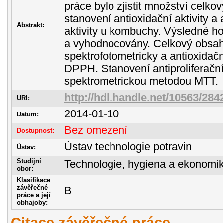
práce bylo zjistit množství celko
stanovení antioxidační aktivity a a
Abstrakt:
aktivity u kombuchy. Výsledné h
a vyhodnocovány. Celkový obsah 
spektrofotometricky a antioxidač
DPPH. Stanovení antiproliferační
spektrometrickou metodou MTT.
http://hdl.handle.net/10563/284
URI:
2014-01-10
Datum:
Bez omezení
Dostupnost:
Ústav technologie potravin
Ústav:
Studijní
Technologie, hygiena a ekonomik
obor:
Klasifikace
závěřečné
B
práce a její
obhajoby:
Citace závěřečné práce