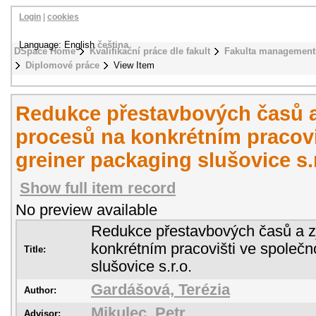
Login
|
cookies
Language: English
čeština
DSpace Home
Kvalifikační práce dle fakult
Fakulta management
Diplomové práce
View Item
Redukce přestavbových časů 
procesů na konkrétním pracovi
greiner packaging slušovice s.r
Show full item record
No preview available
Redukce přestavbových časů a z
konkrétním pracovišti ve společn
Title:
slušovice s.r.o.
Gardášová, Terézia
Author:
Mikulec, Petr
Advisor: