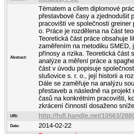
Tématem a cílem diplomové prác
přestavbové časy a zjednodušit 
pracovišti ve společnosti greiner 
o. Práce je rozdělena na část teo
Teoretická část práce obsahuje lit
zaměřením na metodiku SMED, její
přínosy a rizika. Teoretická část 
Abstract:
analýze a měření práce a spaghet
část v úvodu popisuje společnost
slušovice s. r. o., její historii a r
Dále se zaměřuje na analýzu so
přestaveb a následně na projekt
časů na konkrétním pracovišti, k
zkrácení činností dosaženo sníže
http://hdl.handle.net/10563/288
URI:
2014-02-22
Date: