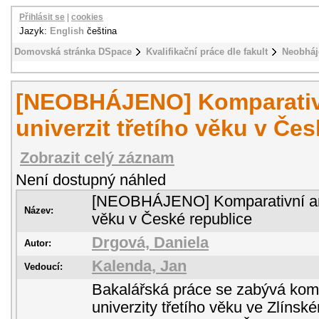
Přihlásit se
|
cookies
Jazyk:
English
čeština
Domovská stránka DSpace
Kvalifikační práce dle fakult
Neobháj
[NEOBHÁJENO] Komparativ
univerzit třetího věku v Če
Zobrazit celý záznam
Není dostupný náhled
[NEOBHÁJENO] Komparativní anal
Název:
věku v České republice
Drgová, Daniela
Autor:
Kalenda, Jan
Vedoucí:
Bakalářská práce se zabývá kom
univerzity třetího věku ve Zlínské