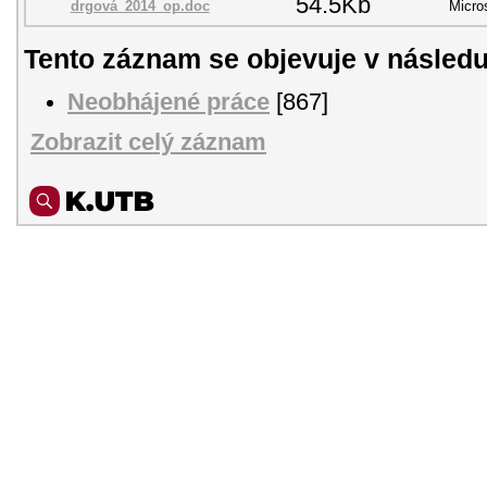
54.5Kb
drgová_2014_op.doc
Micro
Tento záznam se objevuje v následu
Neobhájené práce
[867]
Zobrazit celý záznam