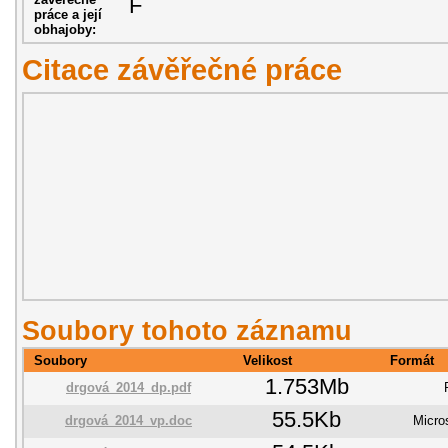
F
práce a její
obhajoby:
Citace závěřečné práce
Soubory tohoto záznamu
Soubory
Velikost
Formát
1.753Mb
drgová_2014_dp.pdf
55.5Kb
drgová_2014_vp.doc
Micro