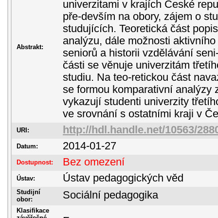
univerzitami v krajích České rep
pře-devším na obory, zájem o st
studujících. Teoretická část popi
analýzu, dále možnosti aktivního 
Abstrakt:
seniorů a historii vzdělávání seni
části se věnuje univerzitám třetí
studiu. Na teo-retickou část nava
se formou komparativní analýzy 
vykazují studenti univerzity třetí
ve srovnání s ostatními kraji v Č
http://hdl.handle.net/10563/288
URI:
2014-01-27
Datum:
Bez omezení
Dostupnost:
Ústav pedagogických věd
Ústav:
Studijní
Sociální pedagogika
obor:
Klasifikace
závěřečné