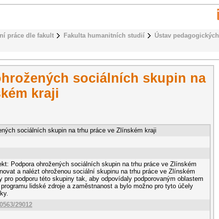
ní práce dle fakult
Fakulta humanitních studií
Ústav pedagogických
ohrožených sociálních skupin na
ském kraji
ných sociálních skupin na trhu práce ve Zlínském kraji
ekt: Podpora ohrožených sociálních skupin na trhu práce ve Zlínském
efinovat a nalézt ohroženou sociální skupinu na trhu práce ve Zlínském
ity pro podporu této skupiny tak, aby odpovídaly podporovaným oblastem
 programu lidské zdroje a zaměstnanost a bylo možno pro tyto účely
ky.
10563/29012