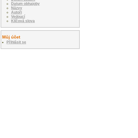
Datum obhajoby
Názvy
Autoři
Vedoucí
Klíčová slova
Můj účet
Přihlásit se