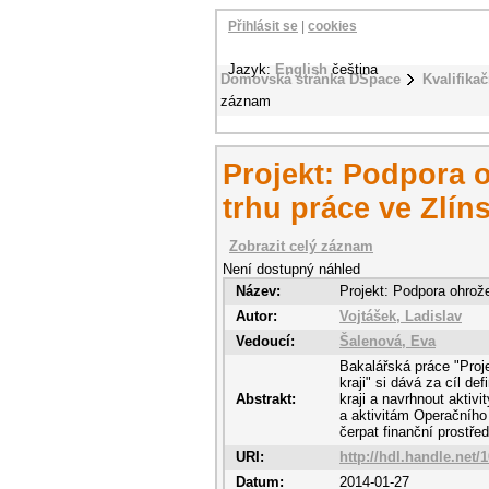
Přihlásit se
|
cookies
Jazyk:
English
čeština
Domovská stránka DSpace
Kvalifikač
záznam
Projekt: Podpora 
trhu práce ve Zlín
Zobrazit celý záznam
Není dostupný náhled
Název:
Projekt: Podpora ohrože
Autor:
Vojtášek, Ladislav
Vedoucí:
Šalenová, Eva
Bakalářská práce "Proj
kraji" si dává za cíl d
Abstrakt:
kraji a navrhnout aktiv
a aktivitám Operačního
čerpat finanční prostřed
URI:
http://hdl.handle.net/
Datum:
2014-01-27