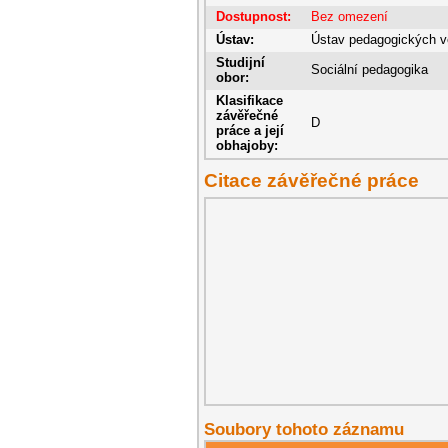
Dostupnost:
Bez omezení
Ústav:
Ústav pedagogických v
Studijní
Sociální pedagogika
obor:
Klasifikace
závěřečné
D
práce a její
obhajoby:
Citace závěřečné práce
Soubory tohoto záznamu