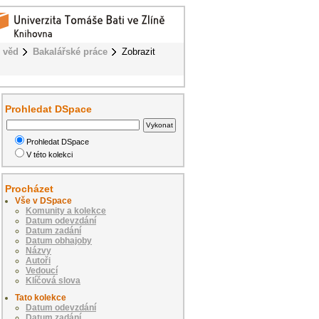
 věd
Bakalářské práce
Zobrazit
Prohledat DSpace
Prohledat DSpace
V této kolekci
Procházet
Vše v DSpace
Komunity a kolekce
Datum odevzdání
Datum zadání
Datum obhajoby
Názvy
Autoři
Vedoucí
Klíčová slova
Tato kolekce
Datum odevzdání
Datum zadání