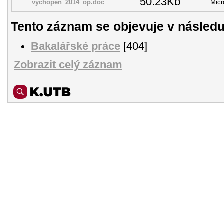
50.23Kb
vychopeň_2014_op.doc
Micr
Tento záznam se objevuje v následu
Bakalářské práce
[404]
Zobrazit celý záznam