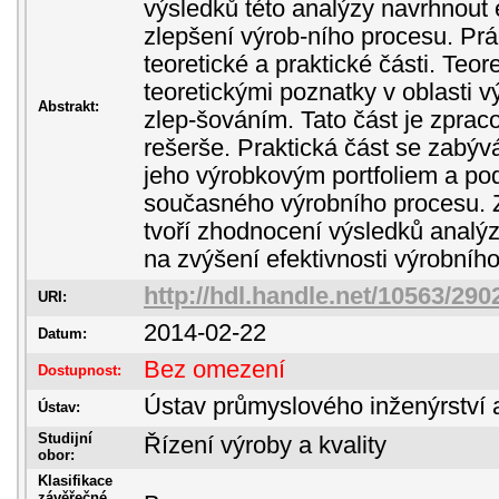
výsledků této analýzy navrhnout e
zlepšení výrob-ního procesu. Prá
teoretické a praktické části. Teo
teoretickými poznatky v oblasti v
Abstrakt:
zlep-šováním. Tato část je zpraco
rešerše. Praktická část se zabýv
jeho výrobkovým portfoliem a p
současného výrobního procesu. Z
tvoří zhodnocení výsledků analýz
na zvýšení efektivnosti výrobníh
http://hdl.handle.net/10563/290
URI:
2014-02-22
Datum:
Bez omezení
Dostupnost:
Ústav průmyslového inženýrství 
Ústav:
Studijní
Řízení výroby a kvality
obor:
Klasifikace
závěřečné