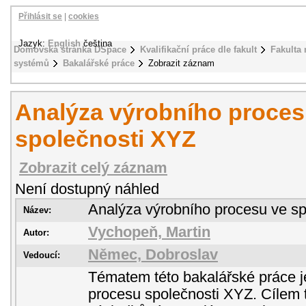
Přihlásit se
|
cookies
Jazyk:
English
čeština
Domovská stránka DSpace
Kvalifikační práce dle fakult
Fakulta
systémů
Bakalářské práce
Zobrazit záznam
Analýza výrobního proces
společnosti XYZ
Zobrazit celý záznam
Není dostupný náhled
Analýza výrobního procesu ve s
Název:
Vychopeň, Martin
Autor:
Němec, Dobroslav
Vedoucí:
Tématem této bakalářské práce j
procesu společnosti XYZ. Cílem t