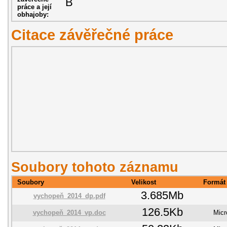
B
práce a její
obhajoby:
Citace závěřečné práce
Soubory tohoto záznamu
Soubory
Velikost
Formát
3.685Mb
vychopeň_2014_dp.pdf
126.5Kb
vychopeň_2014_vp.doc
Micr