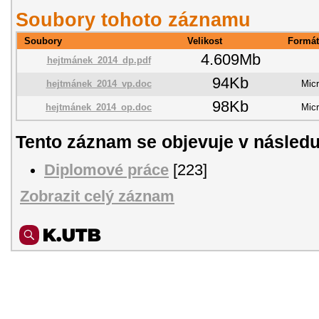
Soubory tohoto záznamu
Soubory
Velikost
Formát
4.609Mb
hejtmánek_2014_dp.pdf
94Kb
hejtmánek_2014_vp.doc
Mic
98Kb
hejtmánek_2014_op.doc
Mic
Tento záznam se objevuje v následu
Diplomové práce
[223]
Zobrazit celý záznam