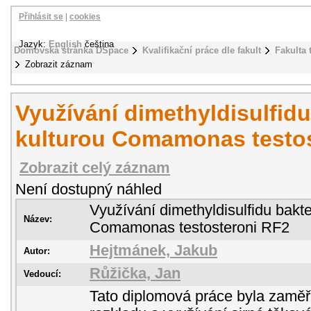
Přihlásit se
|
cookies
Jazyk:
English
čeština
Domovská stránka DSpace
Kvalifikační práce dle fakult
Fakulta 
Zobrazit záznam
Využívání dimethyldisulfidu
kulturou Comamonas testo
Zobrazit celý záznam
Není dostupný náhled
Využívání dimethyldisulfidu bakte
Název:
Comamonas testosteroni RF2
Hejtmánek, Jakub
Autor:
Růžička, Jan
Vedoucí:
Tato diplomová práce byla zamě