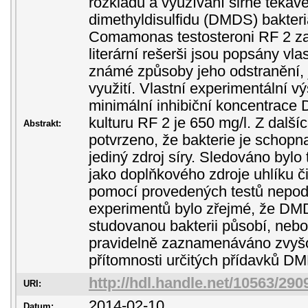
rozkladu a využívání sirné těkav
dimethyldisulfidu (DMDS) bakteriá
Comamonas testosteroni RF 2 z
literární rešerši jsou popsány v
známé způsoby jeho odstranění, 
využití. Vlastní experimentální v
minimální inhibiční koncentrace 
kulturu RF 2 je 650 mg/l. Z další
Abstrakt:
potvrzeno, že bakterie je schop
jediný zdroj síry. Sledováno byl
jako doplňkového zdroje uhlíku č
pomocí provedených testů nepodař
experimentů bylo zřejmé, že D
studovanou bakterii působí, nebo
pravidelně zaznamenáváno zvyšo
přítomnosti určitých přídavků D
http://hdl.handle.net/10563/290
URI:
2014-02-10
Datum: