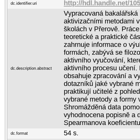
http://hdl.handle.net/10
dc.identifier.uri
Vypracovaná bakalářská 
aktivizačními metodami v
školách v Přerově. Práce
teoretické a praktické čás
zahrnuje informace o vý
formách, zabývá se filoz
aktivního vyučování, kte
aktivního procesu učení. 
dc.description.abstract
obsahuje zpracování a v
dotazníků jaké vybrané 
praktikují učitelé z pohle
vybrané metody a formy v
Shromážděná data pomoc
vyhodnocena popisně a 
Spearmanova koeficientu
54 s.
dc.format