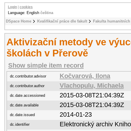
Login
|
cookies
Language: English
čeština
DSpace Home
Kvalifikační práce dle fakult
Fakulta humanitních 
Aktivizační metody ve výuc
školách v Přerově
Show simple item record
Kočvarová, Ilona
dc.contributor.advisor
Vlachopulu, Michaela
dc.contributor.author
2015-03-08T21:04:39Z
dc.date.accessioned
2015-03-08T21:04:39Z
dc.date.available
2014-01-23
dc.date.issued
Elektronický archiv Kni
dc.identifier