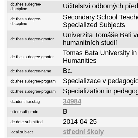
dc.thesis.degree-
Učitelství odborných pře
discipline
Secondary School Teacher
dc.thesis.degree-
discipline
Specialized Subjects
Univerzita Tomáše Bati ve
dc.thesis.degree-grantor
humanitních studií
Tomas Bata University in 
dc.thesis.degree-grantor
Humanities
Bc.
dc.thesis.degree-name
Specializace v pedagogi
dc.thesis.degree-program
Specialization in pedago
dc.thesis.degree-program
34984
dc.identifier.stag
B
utb.result.grade
2014-04-25
dc.date.submitted
střední školy
local.subject