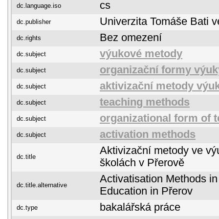
cs
dc.language.iso
Univerzita Tomáše Bati v
dc.publisher
Bez omezení
dc.rights
výukové metody
dc.subject
organizační formy výuk
dc.subject
aktivizační metody výu
dc.subject
teaching methods
dc.subject
organizational form of 
dc.subject
activation methods
dc.subject
Aktivizační metody ve vý
dc.title
školách v Přerově
Activatisation Methods i
dc.title.alternative
Education in Přerov
bakalářská práce
dc.type