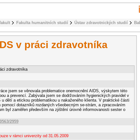
fakult
Fakulta humanitních studií
Ústav zdravotnických studií
Ba
DS v práci zdravotníka
áci zdravotníka
práce jsem se věnovala problematice onemocnění AIDS, výskytem této
čbou a prevencí. Zabývala jsem se dodržováním hygienických pravidel v
u dětí a etickou problematikou u nakaženého klienta. V praktické části
pomocí dotazníků rozdaných všeobecným se-strám, a zpracováním
m byl zaměřen především na zjištění úrovně informovanosti sester o
10563/2959
ouze v rámci univerzity od 31.05.2009