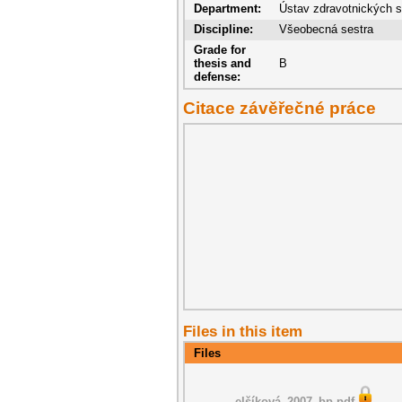
Department:
Ústav zdravotnických s
Discipline:
Všeobecná sestra
Grade for
thesis and
B
defense:
Citace závěřečné práce
Files in this item
Files
elšíková_2007_bp.pdf