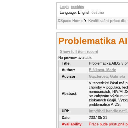
Login
|
cookies
Language: English
čeština
DSpace Home
Kvalifikační práce dle 
Problematika AI
Show full item record
No preview available
Title:
Problematika AIDS v pr
Author:
Elšíková, Marie
Advisor:
Gajzlerová, Gabriela
V teoretické části mé 
choroby v populaci, lé
nemocnicích, HIV/AIDS 
Abstract:
se zabývám výzkumem 
získaných údajů. Výzku
problematice AIDS.
URI:
http://hdl.handle.net/
Date:
2007-05-31
Availability:
Práce bude přístupná p