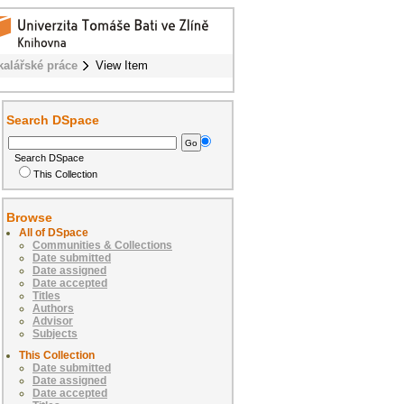
kalářské práce
View Item
Search DSpace
Search DSpace
This Collection
Browse
All of DSpace
Communities & Collections
Date submitted
Date assigned
Date accepted
Titles
Authors
Advisor
Subjects
This Collection
Date submitted
Date assigned
Date accepted