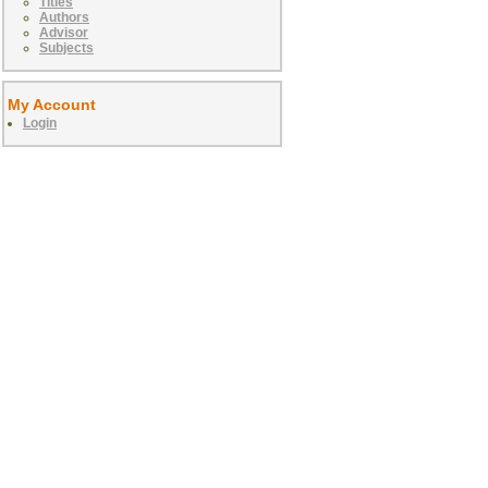
Titles
Authors
Advisor
Subjects
My Account
Login