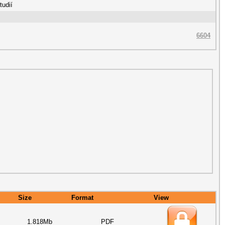
tudií
6604
Size
Format
View
1.818Mb
PDF