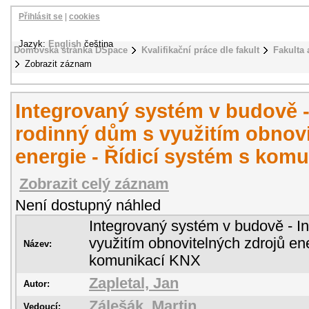
Přihlásit se
|
cookies
Jazyk:
English
čeština
Domovská stránka DSpace
Kvalifikační práce dle fakult
Fakulta 
Zobrazit záznam
Integrovaný systém v budově - 
rodinný dům s využitím obnovi
energie - Řídicí systém s kom
Zobrazit celý záznam
Není dostupný náhled
Integrovaný systém v budově - In
využitím obnovitelných zdrojů ene
Název:
komunikací KNX
Zapletal, Jan
Autor:
Zálešák, Martin
Vedoucí: