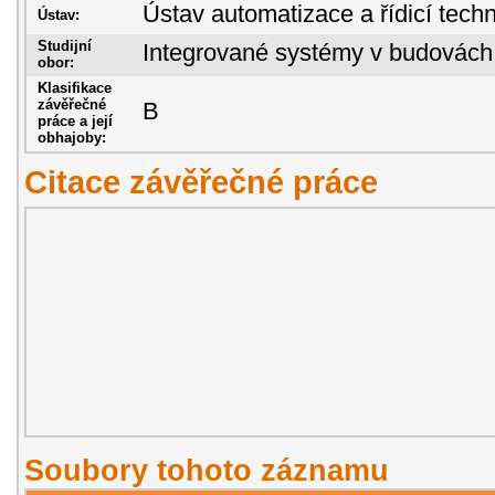
Ústav automatizace a řídicí techn
Ústav:
Studijní
Integrované systémy v budovách
obor:
Klasifikace
závěřečné
B
práce a její
obhajoby:
Citace závěřečné práce
Soubory tohoto záznamu