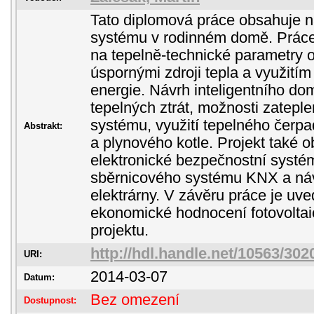
Tato diplomová práce obsahuje n
systému v rodinném domě. Prác
na tepelně-technické parametry o
úspornými zdroji tepla a využitím
energie. Návrh inteligentního d
tepelných ztrát, možnosti zatepl
systému, využití tepelného čerpad
Abstrakt:
a plynového kotle. Projekt také o
elektronické bezpečnostní systém
sběrnicového systému KNX a návr
elektrárny. V závěru práce je uv
ekonomické hodnocení fotovolta
projektu.
http://hdl.handle.net/10563/302
URI:
2014-03-07
Datum:
Bez omezení
Dostupnost: