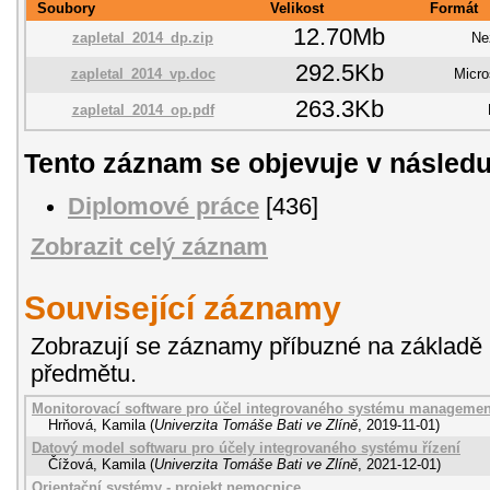
Soubory
Velikost
Formát
12.70Mb
zapletal_2014_dp.zip
Ne
292.5Kb
zapletal_2014_vp.doc
Micro
263.3Kb
zapletal_2014_op.pdf
Tento záznam se objevuje v následu
Diplomové práce
[436]
Zobrazit celý záznam
Související záznamy
Zobrazují se záznamy příbuzné na základě 
předmětu.
Monitorovací software pro účel integrovaného systému management
Hrňová, Kamila
(
Univerzita Tomáše Bati ve Zlíně
,
2019-11-01
)
Datový model softwaru pro účely integrovaného systému řízení
Čížová, Kamila
(
Univerzita Tomáše Bati ve Zlíně
,
2021-12-01
)
Orientační systémy - projekt nemocnice