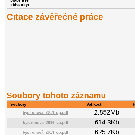
práce a její
obhajoby:
Citace závěřečné práce
Soubory tohoto záznamu
Soubory
Velikost
2.852Mb
bystroňová_2014_dp.pdf
614.3Kb
bystroňová_2014_vp.pdf
625.7Kb
bystroňová_2014_op.pdf