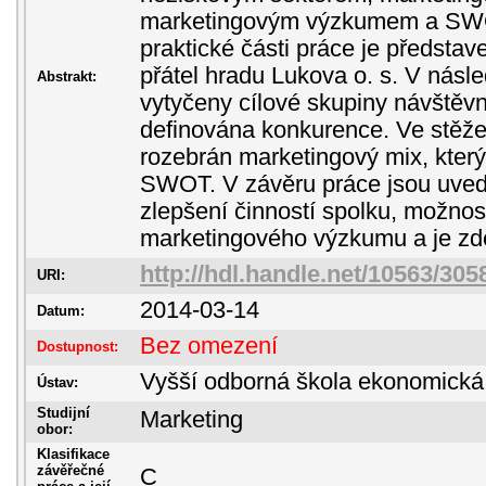
marketingovým výzkumem a SWO
praktické části práce je předsta
přátel hradu Lukova o. s. V násl
Abstrakt:
vytyčeny cílové skupiny návštěvn
definována konkurence. Ve stěžej
rozebrán marketingový mix, který
SWOT. V závěru práce jsou uve
zlepšení činností spolku, možnos
marketingového výzkumu a je zde
http://hdl.handle.net/10563/305
URI:
2014-03-14
Datum:
Bez omezení
Dostupnost:
Vyšší odborná škola ekonomická
Ústav:
Studijní
Marketing
obor:
Klasifikace
závěřečné
C