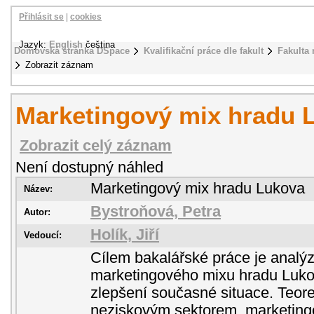
Přihlásit se
|
cookies
Jazyk:
English
čeština
Domovská stránka DSpace
Kvalifikační práce dle fakult
Fakulta
Zobrazit záznam
Marketingový mix hradu 
Zobrazit celý záznam
Není dostupný náhled
Marketingový mix hradu Lukova
Název:
Bystroňová, Petra
Autor:
Holík, Jiří
Vedoucí:
Cílem bakalářské práce je analýz
marketingového mixu hradu Luko
zlepšení současné situace. Teore
neziskovým sektorem, marketin