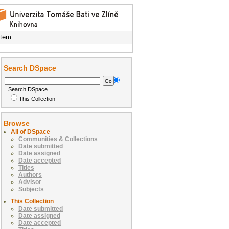
Item
Search DSpace
Search DSpace
This Collection
Browse
All of DSpace
Communities & Collections
Date submitted
Date assigned
Date accepted
Titles
Authors
Advisor
Subjects
This Collection
Date submitted
Date assigned
Date accepted