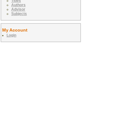
Titles
Authors
Advisor
Subjects
My Account
Login