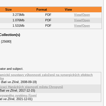
Size
Format
View
3.273Mb
PDF
View/
Open
1.076Mb
PDF
View/
Open
1.531Mb
PDF
View/
Open
Collection(s)
e
[25680]
eator and subject.
ynamické soustavy výkonnosti založené na synergických efektech
eba
 Bati ve Zlíně
,
2008-09-19
)
anizaci Hanáckých slavností města Chropyně
ati ve Zlíně
,
2017-12-15
)
grovaného systému řízení
ti ve Zlíně
,
2021-12-01
)