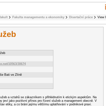
fakult
Fakulta managementu a ekonomiky
Disertační práce
View 
lužeb
užeb
le.net/10563/30674
še Bati ve Zlíně
služeb a vztahů se zákazníkem s přihlédnutím k etickým aspektům. Na
upy jeví jako pozitivní přínos pro řízení služeb a management obecně. V
tav etiky, a co brání jejímu většímu uplatňování v podnikové praxi.