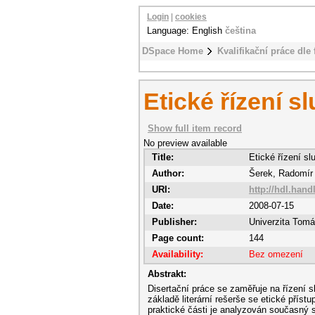
Login
|
cookies
Language: English
čeština
DSpace Home
Kvalifikační práce dle 
Etické řízení s
Show full item record
No preview available
Title:
Etické řízení sl
Author:
Šerek, Radomír
URI:
http://hdl.hand
Date:
2008-07-15
Publisher:
Univerzita Tomá
Page count:
144
Availability:
Bez omezení
Abstrakt:
Disertační práce se zaměřuje na řízení 
základě literární rešerše se etické příst
praktické části je analyzován současný s