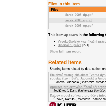
Files in this item
Files
šerek_2008_dp.pdf
šerek_2008_vp.pdf
šerek_2008_op.pdf
This item appears in the following 
Vysokoškolské kvalifikační prác
Disertační práce
[271]
Show full item record
Related items
Showing items related by title, author, cr
Efektivní strategická akce: Tvorba d
soustav řízení Baťa, Japonské a Amo
Blahová, Michaela
(
Univerzita Tomáše
Aplikace projektového řízení při org
Jedličková, Dana
(
Univerzita Tomáše B
Datový model softwaru pro účely inte
Čížová, Kamila
(
Univerzita Tomáše Ba