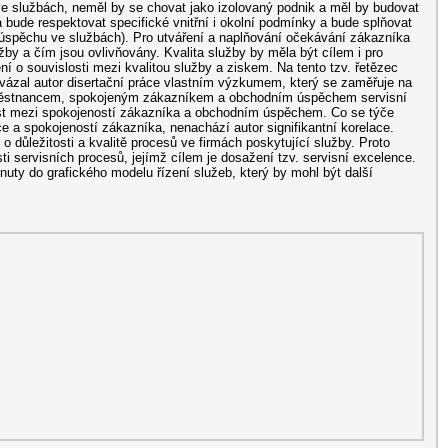
 službách, neměl by se chovat jako izolovaný podnik a měl by budovat
á bude respektovat specifické vnitřní i okolní podmínky a bude splňovat
a úspěchu ve službách). Pro utváření a naplňování očekávání zákazníka
žby a čím jsou ovlivňovány. Kvalita služby by měla být cílem i pro
ní o souvislosti mezi kvalitou služby a ziskem. Na tento tzv. řetězec
vázal autor disertační práce vlastním výzkumem, který se zaměřuje na
ěstnancem, spokojeným zákazníkem a obchodním úspěchem servisní
lost mezi spokojeností zákazníka a obchodním úspěchem. Co se týče
e a spokojeností zákazníka, nenachází autor signifikantní korelace.
o důležitosti a kvalitě procesů ve firmách poskytující služby. Proto
i servisních procesů, jejímž cílem je dosažení tzv. servisní excelence.
rnuty do grafického modelu řízení služeb, který by mohl být další