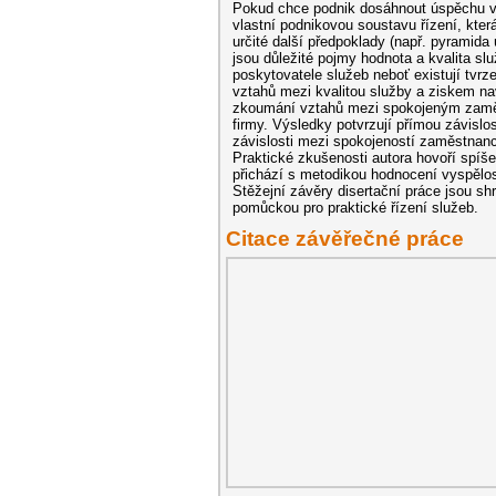
Pokud chce podnik dosáhnout úspěchu ve
vlastní podnikovou soustavu řízení, kter
určité další předpoklady (např. pyramid
jsou důležité pojmy hodnota a kvalita slu
poskytovatele služeb neboť existují tvrze
vztahů mezi kvalitou služby a ziskem na
zkoumání vztahů mezi spokojeným zam
firmy. Výsledky potvrzují přímou závis
závislosti mezi spokojeností zaměstnanc
Praktické zkušenosti autora hovoří spíše 
přichází s metodikou hodnocení vyspělost
Stěžejní závěry disertační práce jsou sh
pomůckou pro praktické řízení služeb.
Citace závěřečné práce