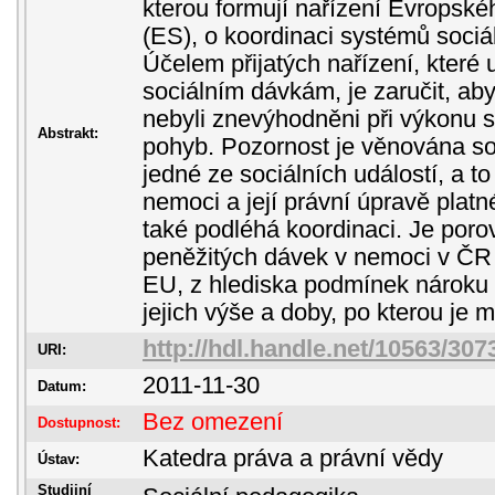
kterou formují nařízení Evropsk
(ES), o koordinaci systémů soci
Účelem přijatých nařízení, které u
sociálním dávkám, je zaručit, aby
nebyli znevýhodněni při výkonu 
Abstrakt:
pohyb. Pozornost je věnována so
jedné ze sociálních událostí, a t
nemoci a její právní úpravě platn
také podléhá koordinaci. Je por
peněžitých dávek v nemoci v ČR
EU, z hlediska podmínek nároku 
jejich výše a doby, po kterou je 
http://hdl.handle.net/10563/307
URI:
2011-11-30
Datum:
Bez omezení
Dostupnost:
Katedra práva a právní vědy
Ústav:
Studijní