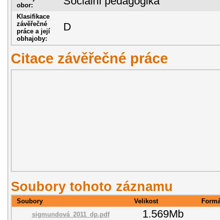
Sociální pedagogika
obor:
Klasifikace
závěřečné
D
práce a její
obhajoby:
Citace závěřečné práce
Soubory tohoto záznamu
Soubory
Velikost
Formá
1.569Mb
sigmundová_2011_dp.pdf