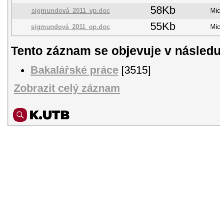
58Kb
sigmundová_2011_vp.doc
Mic
55Kb
sigmundová_2011_op.doc
Mic
Tento záznam se objevuje v následu
Bakalářské práce
[3515]
Zobrazit celý záznam