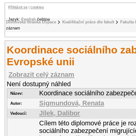
Přihlásit se
|
cookies
Jazyk:
English
čeština
Domovská stránka DSpace
Kvalifikační práce dle fakult
Fakulta 
záznam
Koordinace sociálního za
Evropské unii
Zobrazit celý záznam
Není dostupný náhled
Koordinace sociálního zabezpeče
Název:
Sigmundová, Renata
Autor:
Jílek, Dalibor
Vedoucí:
Cílem této diplomové práce je ro
sociálního zabezpečení migrujíc