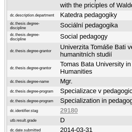
with the priciples of Wald
Katedra pedagogiky
dc.description.department
dc.thesis.degree-
Sociální pedagogika
discipline
dc.thesis.degree-
Social pedagogy
discipline
Univerzita Tomáše Bati ve
dc.thesis.degree-grantor
humanitních studií
Tomas Bata University in 
dc.thesis.degree-grantor
Humanities
Mgr.
dc.thesis.degree-name
Specializace v pedagogi
dc.thesis.degree-program
Specialization in pedago
dc.thesis.degree-program
29180
dc.identifier.stag
D
utb.result.grade
2014-03-31
dc.date.submitted