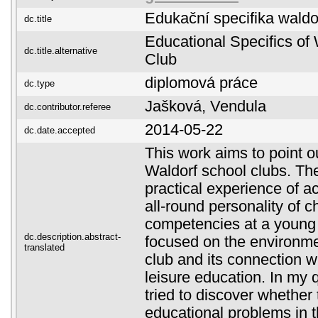
Edukační specifika waldo
dc.title
Educational Specifics of 
dc.title.alternative
Club
diplomová práce
dc.type
Jašková, Vendula
dc.contributor.referee
2014-05-22
dc.date.accepted
This work aims to point ou
Waldorf school clubs. Th
practical experience of ac
all-round personality of c
competencies at a young 
dc.description.abstract-
focused on the environme
translated
club and its connection wi
leisure education. In my q
tried to discover whether 
educational problems in t