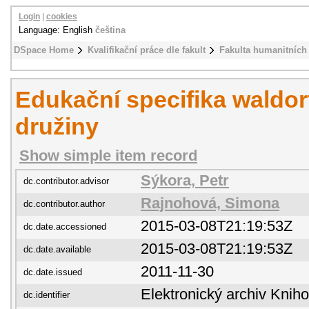
Login
|
cookies
Language: English
čeština
DSpace Home
Kvalifikační práce dle fakult
Fakulta humanitních 
Edukační specifika waldor
družiny
Show simple item record
Sýkora, Petr
dc.contributor.advisor
Rajnohová, Simona
dc.contributor.author
2015-03-08T21:19:53Z
dc.date.accessioned
2015-03-08T21:19:53Z
dc.date.available
2011-11-30
dc.date.issued
Elektronický archiv Kni
dc.identifier