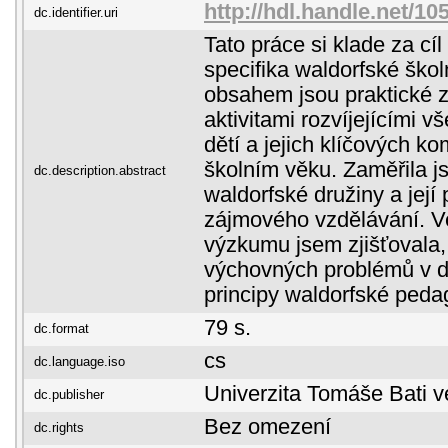
http://hdl.handle.net/1
dc.identifier.uri
Tato práce si klade za cí
specifika waldorfské škol
obsahem jsou praktické z
aktivitami rozvíjejícími 
dětí a jejich klíčových k
školním věku. Zaměřila j
dc.description.abstract
waldorfské družiny a její 
zájmového vzdělávání. Ve
výzkumu jsem zjišťovala,
výchovných problémů v d
principy waldorfské peda
79 s.
dc.format
cs
dc.language.iso
Univerzita Tomáše Bati v
dc.publisher
Bez omezení
dc.rights