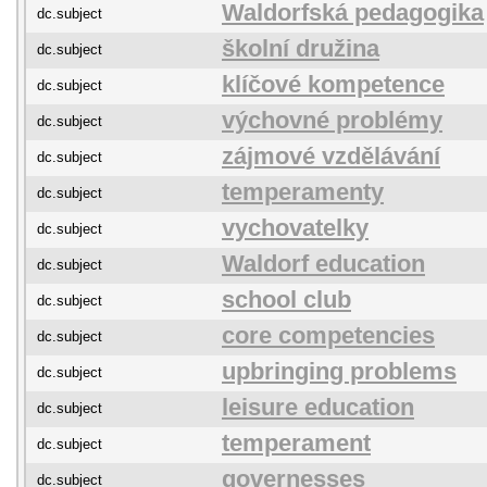
Waldorfská pedagogika
dc.subject
školní družina
dc.subject
klíčové kompetence
dc.subject
výchovné problémy
dc.subject
zájmové vzdělávání
dc.subject
temperamenty
dc.subject
vychovatelky
dc.subject
Waldorf education
dc.subject
school club
dc.subject
core competencies
dc.subject
upbringing problems
dc.subject
leisure education
dc.subject
temperament
dc.subject
governesses
dc.subject