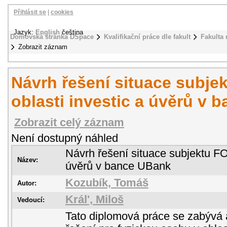
Přihlásit se
|
cookies
Jazyk:
English
čeština
Domovská stránka DSpace
Kvalifikační práce dle fakult
Fakulta
Zobrazit záznam
Návrh řešení situace subje
oblasti investic a úvěrů v
Zobrazit celý záznam
Není dostupný náhled
Návrh řešení situace subjektu FON
Název:
úvěrů v bance UBank
Kozubík, Tomáš
Autor:
Král', Miloš
Vedoucí:
Tato diplomová práce se zabývá