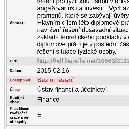
řešení pro fyzickou osobu v obla
angažovanosti a investic. Vycház
pramenů, které se zabývají úvěry 
Hlavním cílem této diplomové prá
Abstrakt:
navržení řešení dosavadní situa
základě teoretického podkladu v
diplomové práci je v poslední čás
řešení situace fyzické osoby.
http://hdl.handle.net/10563/311
URI:
2015-02-16
Datum:
Bez omezení
Dostupnost:
Ústav financí a účetnictví
Ústav:
Studijní
Finance
obor:
Klasifikace
závěřečné
E
práce a její
obhajoby: