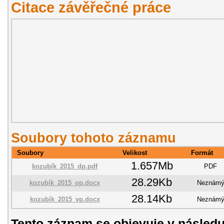
Citace závěřečné práce
Soubory tohoto záznamu
Soubory
Velikost
Formát
1.657Mb
kozubík_2015_dp.pdf
PDF
28.29Kb
kozubík_2015_op.docx
Neznám
28.14Kb
kozubík_2015_vp.docx
Neznám
Tento záznam se objevuje v následu