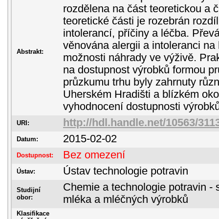
rozdělena na část teoretickou a č
teoretické části je rozebrán rozdíl
intolerancí, příčiny a léčba. Přev
věnována alergii a intoleranci n
Abstrakt:
možnosti náhrady ve výživě. Pra
na dostupnost výrobků formou p
průzkumu trhu byly zahrnuty různ
Uherském Hradišti a blízkém oko
vyhodnocení dostupnosti výrobků 
http://hdl.handle.net/10563/311
URI:
2015-02-02
Datum:
Bez omezení
Dostupnost:
Ústav technologie potravin
Ústav:
Chemie a technologie potravin - 
Studijní
obor:
mléka a mléčných výrobků
Klasifikace