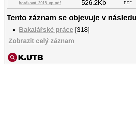
526.2Kb
horáková_2015_vp.pdf
PDF
Tento záznam se objevuje v následu
Bakalářské práce
[318]
Zobrazit celý záznam