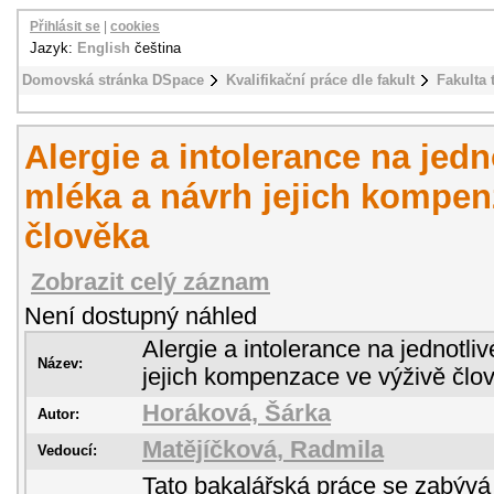
Přihlásit se
|
cookies
Jazyk:
English
čeština
Domovská stránka DSpace
Kvalifikační práce dle fakult
Fakulta 
Alergie a intolerance na jedn
mléka a návrh jejich kompen
člověka
Zobrazit celý záznam
Není dostupný náhled
Alergie a intolerance na jednotli
Název:
jejich kompenzace ve výživě člo
Horáková, Šárka
Autor:
Matějíčková, Radmila
Vedoucí:
Tato bakalářská práce se zabývá a