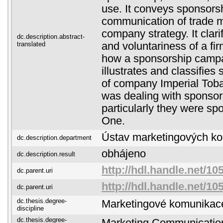
use. It conveys sponsors
communication of trade m
company strategy. It clari
dc.description.abstract-
translated
and voluntariness of a fi
how a sponsorship campai
illustrates and classifies 
of company Imperial Toba
was dealing with sponsors
particularly they were s
One.
Ústav marketingových k
dc.description.department
obhájeno
dc.description.result
http://hdl.handle.net/10
dc.parent.uri
http://hdl.handle.net/10
dc.parent.uri
dc.thesis.degree-
Marketingové komunikac
discipline
dc.thesis.degree-