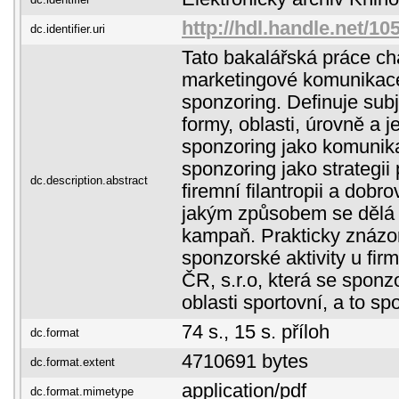
http://hdl.handle.net/10
dc.identifier.uri
Tato bakalářská práce ch
marketingové komunikac
sponzoring. Definuje sub
formy, oblasti, úrovně a j
sponzoring jako komunika
sponzoring jako strategii
dc.description.abstract
firemní filantropii a dobro
jakým způsobem se dělá
kampaň. Prakticky znázorň
sponzorské aktivity u fir
ČR, s.r.o, která se spon
oblasti sportovní, a to s
74 s., 15 s. příloh
dc.format
4710691 bytes
dc.format.extent
application/pdf
dc.format.mimetype