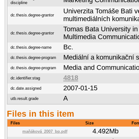
Marketing Communicatio
discipline
Univerzita Tomáše Bati ve
dc.thesis.degree-grantor
multimediálních komunik
Tomas Bata University in 
dc.thesis.degree-grantor
Multimedia Communicati
Bc.
dc.thesis.degree-name
Mediální a komunikační s
dc.thesis.degree-program
Media and Communicatio
dc.thesis.degree-program
4818
dc.identifier.stag
2007-01-15
dc.date.assigned
A
utb.result.grade
Files in this item
Files
Size
For
4.492Mb
maňáková_2007_bp.pdf