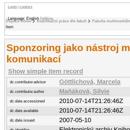
Login
|
cookies
Language: English
čeština
DSpace Home
Kvalifikační práce dle fakult
Fakulta multimediál
Item
Sponzoring jako nástroj 
komunikací
Show simple item record
Göttlichová, Marcela
dc.contributor.advisor
Maňáková, Silvie
dc.contributor.author
2010-07-14T21:26:46Z
dc.date.accessioned
2010-07-14T21:26:46Z
dc.date.available
2007-05-10
dc.date.issued
Elektronický archiv Kni
dc.identifier