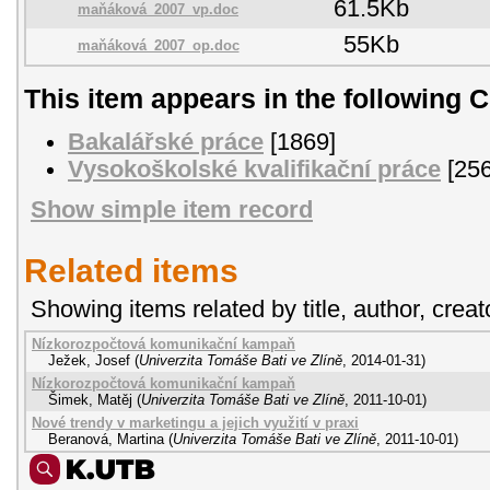
61.5Kb
maňáková_2007_vp.doc
55Kb
maňáková_2007_op.doc
This item appears in the following C
Bakalářské práce
[1869]
Vysokoškolské kvalifikační práce
[256
Show simple item record
Related items
Showing items related by title, author, creat
Nízkorozpočtová komunikační kampaň
Ježek, Josef
(
Univerzita Tomáše Bati ve Zlíně
,
2014-01-31
)
Nízkorozpočtová komunikační kampaň
Šimek, Matěj
(
Univerzita Tomáše Bati ve Zlíně
,
2011-10-01
)
Nové trendy v marketingu a jejich využití v praxi
Beranová, Martina
(
Univerzita Tomáše Bati ve Zlíně
,
2011-10-01
)