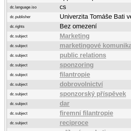
cs
dc.language.iso
Univerzita Tomáše Bati v
dc.publisher
Bez omezení
dc.rights
Marketing
dc.subject
marketingové komunik
dc.subject
public relations
dc.subject
sponzoring
dc.subject
filantropie
dc.subject
dobrovolnictví
dc.subject
sponzorský příspěvek
dc.subject
dar
dc.subject
firemní filantropie
dc.subject
reciproce
dc.subject