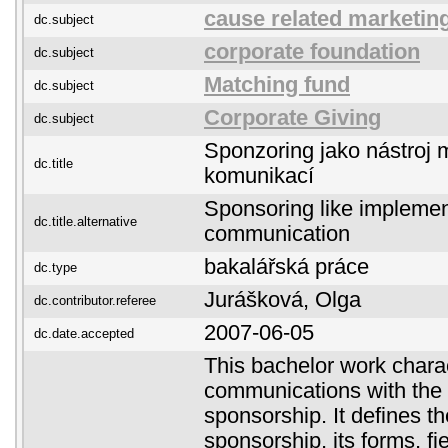
cause related marketin
dc.subject
corporate foundation
dc.subject
Matching fund
dc.subject
Corporate Giving
dc.subject
Sponzoring jako nástroj 
dc.title
komunikací
Sponsoring like implemen
dc.title.alternative
communication
bakalářská práce
dc.type
Jurášková, Olga
dc.contributor.referee
2007-06-05
dc.date.accepted
This bachelor work chara
communications with the
sponsorship. It defines th
sponsorship, its forms, fie