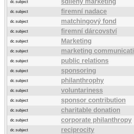
sdílený marketing
dc.subject
firemní nadace
dc.subject
matchingový fond
dc.subject
firemní dárcovství
dc.subject
Marketing
dc.subject
marketing communicat
dc.subject
public relations
dc.subject
sponsoring
dc.subject
philanthrophy
dc.subject
voluntariness
dc.subject
sponsor contribution
dc.subject
charitable donation
dc.subject
corporate philanthropy
dc.subject
reciprocity
dc.subject