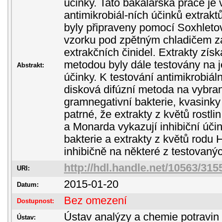
účinky. Tato bakalářská práce je
antimikrobiál-ních účinků extraktů
byly připraveny pomocí Soxhleto
vzorku pod zpětným chladičem za
extrakčních činidel. Extrakty zí
metodou byly dále testovány na je
Abstrakt:
účinky. K testování antimikrobiál
disková difúzní metoda na vybran
gramnegativní bakterie, kvasinky 
patrné, že extrakty z květů rostli
a Monarda vykazují inhibiční úči
bakterie a extrakty z květů rodu
inhibičně na některé z testovanýc
http://hdl.handle.net/10563/315
URI:
2015-01-20
Datum:
Bez omezení
Dostupnost:
Ústav analýzy a chemie potravin
Ústav: