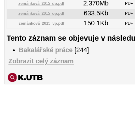
2.370Mb
zemánková_2015_dp.pdf
PDF
633.5Kb
zemánková_2015_op.pdf
PDF
150.1Kb
zemánková_2015_vp.pdf
PDF
Tento záznam se objevuje v následu
Bakalářské práce
[244]
Zobrazit celý záznam