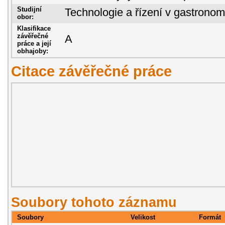
Studijní
Technologie a řízení v gastronom
obor:
Klasifikace
závěřečné
A
práce a její
obhajoby:
Citace závěřečné práce
Soubory tohoto záznamu
Soubory
Velikost
Formát