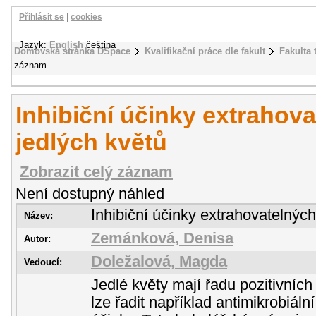
Přihlásit se
|
cookies
Jazyk:
English
čeština
Domovská stránka DSpace
Kvalifikační práce dle fakult
Fakulta 
záznam
Inhibiční účinky extrahova
jedlých květů
Zobrazit celý záznam
Není dostupný náhled
Inhibiční účinky extrahovatelných
Název:
Zemánková, Denisa
Autor:
Doležalová, Magda
Vedoucí:
Jedlé květy mají řadu pozitivních 
lze řadit například antimikrobiální