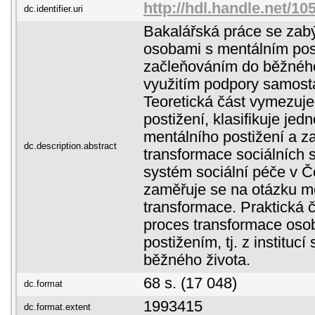
http://hdl.handle.net/1
dc.identifier.uri
Bakalářská práce se zabý
osobami s mentálním post
začleňováním do běžného
využitím podpory samost
Teoretická část vymezuj
postižení, klasifikuje jed
mentálního postižení a z
dc.description.abstract
transformace sociálních 
systém sociální péče v Č
zaměřuje se na otázku m
transformace. Praktická
proces transformace oso
postižením, tj. z institucí
běžného života.
68 s. (17 048)
dc.format
1993415
dc.format.extent