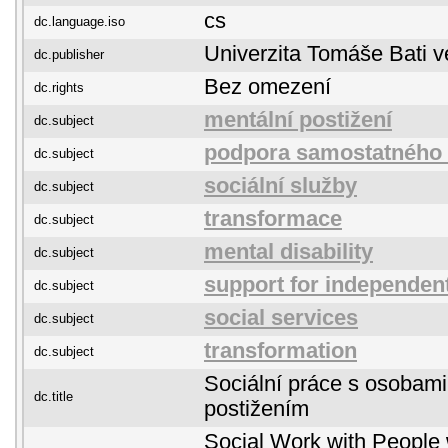
cs
dc.language.iso
Univerzita Tomáše Bati v
dc.publisher
Bez omezení
dc.rights
mentální postižení
dc.subject
podpora samostatného 
dc.subject
sociální služby
dc.subject
transformace
dc.subject
mental disability
dc.subject
support for independent
dc.subject
social services
dc.subject
transformation
dc.subject
Sociální práce s osobam
dc.title
postižením
Social Work with People 