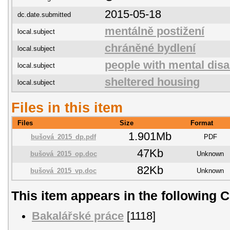
2015-05-18
dc.date.submitted
mentálně postižení
local.subject
chráněné bydlení
local.subject
people with mental disab
local.subject
sheltered housing
local.subject
Files in this item
Files
Size
Format
1.901Mb
bušová_2015_dp.pdf
PDF
47Kb
bušová_2015_op.doc
Unknown
82Kb
bušová_2015_vp.doc
Unknown
This item appears in the following C
Bakalářské práce
[1118]