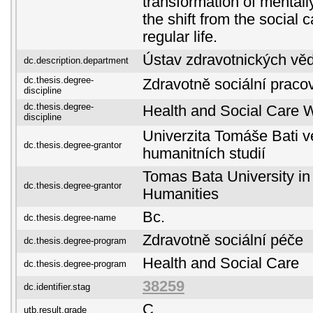
transformation of mentally
the shift from the social c
regular life.
Ústav zdravotnických vě
dc.description.department
dc.thesis.degree-
Zdravotně sociální praco
discipline
dc.thesis.degree-
Health and Social Care 
discipline
Univerzita Tomáše Bati ve
dc.thesis.degree-grantor
humanitních studií
Tomas Bata University in 
dc.thesis.degree-grantor
Humanities
Bc.
dc.thesis.degree-name
Zdravotně sociální péče
dc.thesis.degree-program
Health and Social Care
dc.thesis.degree-program
38259
dc.identifier.stag
C
utb.result.grade