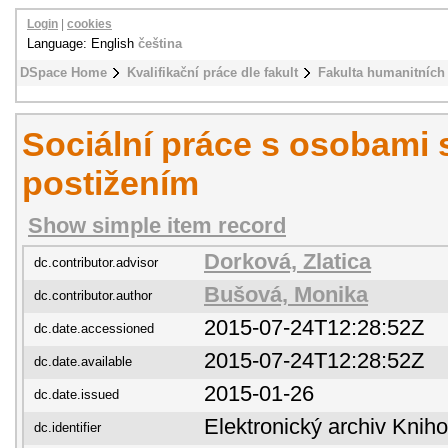
Login
|
cookies
Language: English
čeština
DSpace Home
Kvalifikační práce dle fakult
Fakulta humanitních 
Sociální práce s osobami 
postižením
Show simple item record
Dorková, Zlatica
dc.contributor.advisor
Bušová, Monika
dc.contributor.author
2015-07-24T12:28:52Z
dc.date.accessioned
2015-07-24T12:28:52Z
dc.date.available
2015-01-26
dc.date.issued
Elektronický archiv Kni
dc.identifier