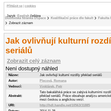
Přihlásit se
|
cookies
Jazyk:
English
čeština
Domovská stránka DSpace
Kvalifikační práce dle fakult
Fakulta 
Zobrazit záznam
Jak ovlivňují kulturní rozd
seriálů
Zobrazit celý záznam
Není dostupný náhled
Název:
Jak ovlivňují kulturní rozdíly překlad seriálů
Autor:
Plecová, Romana
Vedoucí:
Vinklárek, Petr
Tato bakalářská práce se zabývá kulturními rozdí
Abstrakt:
překlad seriálů. Práce obsahuje analýzu americkéh
mezi českou a anglickou verzí.
URI:
http://hdl.handle.net/10563/31885
Datum:
2014-11-28