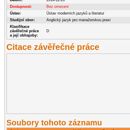
Dostupnost:
Bez omezení
Ústav:
Ústav moderních jazyků a literatur
Studijní obor:
Anglický jazyk pro manažerskou praxi
Klasifikace
závěřečné práce
D
a její obhajoby:
Citace závěřečné práce
Soubory tohoto záznamu