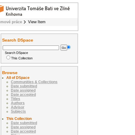
omové práce
View Item
Search DSpace
Search DSpace
This Collection
Browse
All of DSpace
Communities & Collections
Date submitted
Date assigned
Date accepted
Titles
Authors
Advisor
Subjects
This Collection
Date submitted
Date assigned
Date accepted