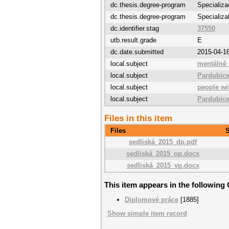
dc.thesis.degree-program
Specializa
dc.thesis.degree-program
Specializa
dc.identifier.stag
37550
utb.result.grade
E
dc.date.submitted
2015-04-1
local.subject
mentálně 
local.subject
Pardubice
local.subject
people wit
local.subject
Pardubice
Files in this item
Files
S
sedliská_2015_dp.pdf
sedliská_2015_op.docx
sedliská_2015_vp.docx
This item appears in the following 
Diplomové práce
[1885]
Show simple item record