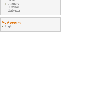
Titles
Authors
Advisor
Subjects
My Account
Login