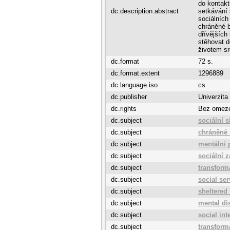
do kontakt
dc.description.abstract
setkávání
sociálních
chráněné b
dřívějších
stěhovat d
životem sr
dc.format
72 s.
dc.format.extent
1296889
dc.language.iso
cs
dc.publisher
Univerzita
dc.rights
Bez omez
dc.subject
sociální 
dc.subject
chráněné 
dc.subject
mentální 
dc.subject
sociální 
dc.subject
transform
dc.subject
social ser
dc.subject
sheltered
dc.subject
mental dis
dc.subject
social int
dc.subject
transform