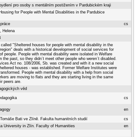
ydlení pro osoby s mentálním postižením v Pardubickém kraji
Housing for People with Mental Disabilities in the Pardubice
 práce
cs
, Helena
8
 called "Sheltered houses for people with mental disability in the
region" deals with a historical development of social services for
 of people. People with mental disability were isolated in Welfare
 in the past, so they didn´t meet other people who weren´t disabled.
vices Act no. 108/2006, Sb. was created and with it a new social
sheltered houses - was established. Former Welfare Institutes were
transformed. People with mental disability with a help from social
rkers are moving to flats and they are starting living in the same
ir peers are.
agogických věd
edagogika
cs
dagogy
en
 Tomáše Bati ve Zlíně. Fakulta humanitních studií
cs
 University in Zlín. Faculty of Humanities
en