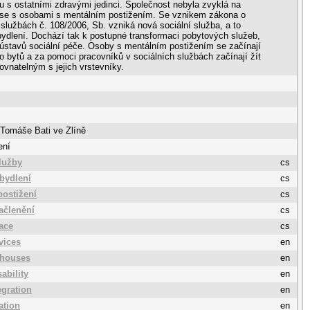
u s ostatními zdravými jedinci. Společnost nebyla zvyklá na
 se s osobami s mentálním postižením. Se vznikem zákona o
 službách č. 108/2006, Sb. vzniká nová sociální služba, a to
ydlení. Dochází tak k postupné transformaci pobytových služeb,
 ústavů sociální péče. Osoby s mentálním postižením se začínají
o bytů a za pomoci pracovníků v sociálních službách začínají žít
ovnatelným s jejich vrstevníky.
 Tomáše Bati ve Zlíně
ení
služby
cs
bydlení
cs
postižení
cs
začlenění
cs
ace
cs
vices
en
 houses
en
ability
en
egration
en
ation
en