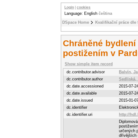
Login
|
cookies
Language: English
čeština
DSpace Home
Kvalifikační práce dle 
Chráněné bydlení
postižením v Pard
Show simple item record
dc.contributor.advisor
Balvín, Ja
dc.contributor.author
Sedliská,
dc.date.accessioned
2015-07-2
dc.date.available
2015-07-2
dc.date.issued
2015-01-0
dc.identifier
Elektroni
dc.identifier.uri
http://hdl
Diplomová
postižením
určených p
dřívějších