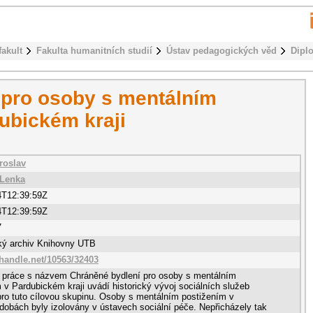
fakult
Fakulta humanitních studií
Ústav pedagogických věd
Dipl
 pro osoby s mentálním
ubickém kraji
roslav
 Lenka
4T12:39:59Z
4T12:39:59Z
7
cký archiv Knihovny UTB
.handle.net/10563/32403
 práce s názvem Chráněné bydlení pro osoby s mentálním
 v Pardubickém kraji uvádí historický vývoj sociálních služeb
ro tuto cílovou skupinu. Osoby s mentálním postižením v
 dobách byly izolovány v ústavech sociální péče. Nepřicházely tak