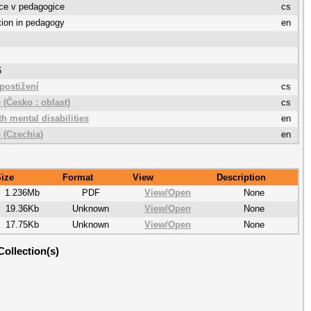
ce v pedagogice
cs
tion in pedagogy
en
6
postižení
cs
 (Česko : oblast)
cs
h mental disabilities
en
 (Czechia)
en
ize
Format
View
Description
1.236Mb
PDF
View/
Open
None
19.36Kb
Unknown
View/
Open
None
17.75Kb
Unknown
View/
Open
None
Collection(s)