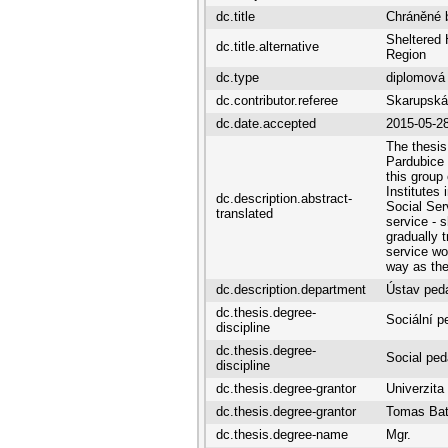
dc.title
Chráněné b
Sheltered 
dc.title.alternative
Region
dc.type
diplomová
dc.contributor.referee
Skarupská
dc.date.accepted
2015-05-2
The thesis
Pardubice 
this group
Institutes
dc.description.abstract-
Social Ser
translated
service - 
gradually 
service wo
way as the
dc.description.department
Ústav ped
dc.thesis.degree-
Sociální p
discipline
dc.thesis.degree-
Social pe
discipline
dc.thesis.degree-grantor
Univerzita
dc.thesis.degree-grantor
Tomas Bata
dc.thesis.degree-name
Mgr.