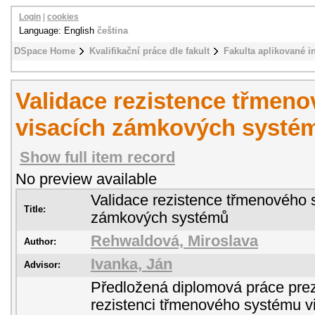
Login
|
cookies
Language: English
čeština
DSpace Home
Kvalifikační práce dle fakult
Fakulta aplikované i
Validace rezistence třmen
visacích zámkových systé
Show full item record
No preview available
Validace rezistence třmenového 
Title:
zámkových systémů
Rehwaldová, Miroslava
Author:
Ivanka, Ján
Advisor:
Předložená diplomová práce prez
rezistenci třmenového systému v