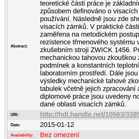
teoretické části práce je základ
způsobem definováno o visacích 
používání. Následně jsou zde sh
visacích zámků. V praktické část
zaměřena na metodickém postup
rezistence třmenového systému 
Abstract:
zkušebním stroji ZWICK 1456. P
mechanickou tahovou zkouškou 
podmínek a konstantních teplotn
laboratorním prostředí. Dále js
výsledky mechanické tahové zko
tabulek včetně jejich zpracování
diplomové práce jsou uvedeny no
dané oblasti visacích zámků.
http://hdl.handle.net/10563/338
URI:
2015-01-12
Date:
Bez omezení
Availability: