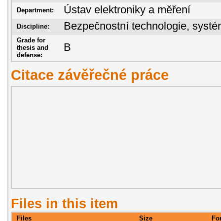
Ústav elektroniky a měření
Department:
Bezpečnostní technologie, sys
Discipline:
Grade for
B
thesis and
defense:
Citace závěřečné práce
Files in this item
Files
Size
Fo