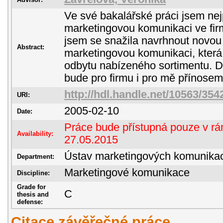
Ve své bakalářské práci jsem nej
marketingovou komunikaci ve fir
jsem se snažila navrhnout novou 
Abstract:
marketingovou komunikaci, která
odbytu nabízeného sortimentu. D
bude pro firmu i pro mě přínosem
http://hdl.handle.net/10563/354
URI:
2005-02-10
Date:
Práce bude přístupná pouze v rám
Availability:
27.05.2015
Ústav marketingových komunika
Department:
Marketingové komunikace
Discipline:
Grade for
C
thesis and
defense:
Citace závěřečné práce