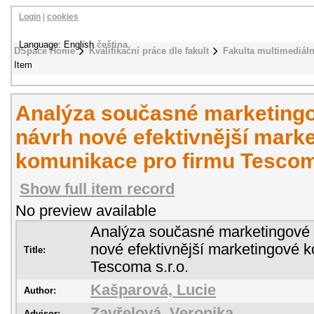
Login
|
cookies
Language: English
čeština
DSpace Home
Kvalifikační práce dle fakult
Fakulta multimediál
Item
Analýza současné marketing
návrh nové efektivnější mark
komunikace pro firmu Tescoma
Show full item record
No preview available
Analýza současné marketingové
nové efektivnější marketingové 
Title:
Tescoma s.r.o.
Kašparová, Lucie
Author:
Zavřelová, Veronika
Advisor: