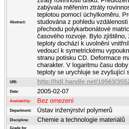
ztráty rovinnosti disku. Předlože
zabývala měřením ztráty rovinno
teplotou pomocí úchylkoměru. Pr
studována z pohledu vzdálenosti 
Abstract:
přechodu polykarbonátové matrice
časového rozvoje. Bylo zjištěno,
teploty dochází k uvolnění vnitřn
vedoucí k symetrickému vypoukn
stranu potisku CD. Deformace m
charakter. V logaritmu času dob
teploty se urychluje se zvyšující 
http://hdl.handle.net/10563/355
URI:
2005-02-07
Date:
Bez omezení
Availability:
Ústav inženýrství polymerů
Department:
Chemie a technologie materiálů
Discipline:
Grade for