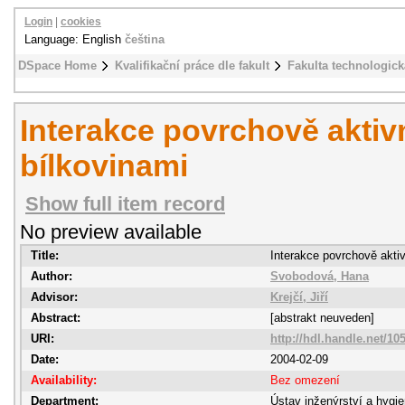
Login
|
cookies
Language: English
čeština
DSpace Home
Kvalifikační práce dle fakult
Fakulta technologick
Interakce povrchově aktivn
bílkovinami
Show full item record
No preview available
Title:
Interakce povrchově aktiv
Author:
Svobodová, Hana
Advisor:
Krejčí, Jiří
Abstract:
[abstrakt neuveden]
URI:
http://hdl.handle.net/10
Date:
2004-02-09
Availability:
Bez omezení
Department:
Ústav inženýrství a hygi