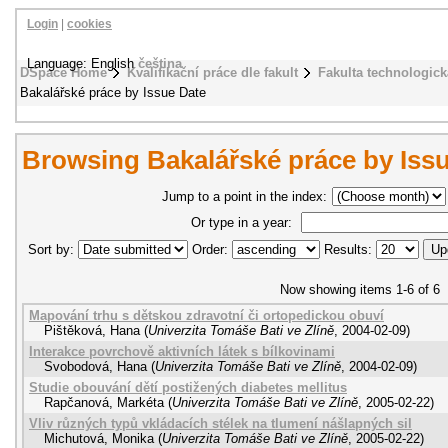
Login
|
cookies
Language: English
čeština
DSpace Home
Kvalifikační práce dle fakult
Fakulta technologick
Bakalářské práce by Issue Date
Browsing Bakalářské práce by Iss
Jump to a point in the index:
Or type in a year:
Sort by:
Order:
Results:
Now showing items 1-6 of 6
Mapování trhu s dětskou zdravotní či ortopedickou obuví
Pištěková, Hana
(
Univerzita Tomáše Bati ve Zlíně
,
2004-02-09
)
Interakce povrchově aktivních látek s bílkovinami
Svobodová, Hana
(
Univerzita Tomáše Bati ve Zlíně
,
2004-02-09
)
Studie obouvání dětí postižených diabetes mellitus
Rapčanová, Markéta
(
Univerzita Tomáše Bati ve Zlíně
,
2005-02-22
)
Vliv různých typů vkládacích stélek na tlumení nášlapných sil
Michutová, Monika
(
Univerzita Tomáše Bati ve Zlíně
,
2005-02-22
)